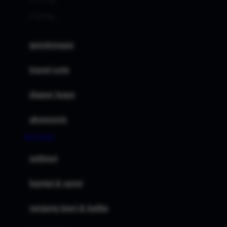
Felt So Sweet
0-36 Kg
Fisher Price
Flipper
gendongan
Friends Of Sally
travel cots
G
Gb
diaper bags
Geko
aksesoris
Graco
BO TOGEL
Gund
selimut
H
bantal & sprei
Habbie
Haenim
ranjang bayi & balita
Happy Horse