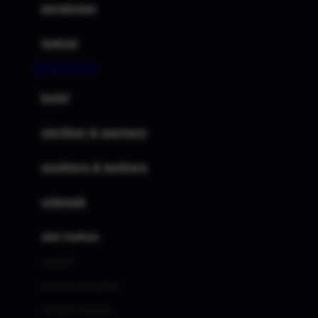
perabotan
Happy Tummy
Hauck
matras
Havaianas
SITUS TOTO 4D
Hegen
botol
Hot Wheels
sterilizer & warmers
Hybrid
I
soothers & teethers
Inlacta DHA
celemek
Interlac
alat makan
Ivenet
cangkir
J
piring & mangkuk
Jack N Jill
sendok & garpu