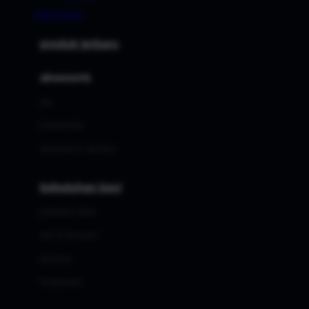
Awan
SITUS TOTO
Azetabio
produk terbaru
B
aksesoris
Baabaasheepz
tas
Babiators
kacamata
Baby Dove
aksesoris rambut
Baby Jogger
Baby Rovega
kebutuhan bayi
Babybee
pakaian tidur
Banana Boat
set & terusan
Banz
piyama
Barbie
bodysuits
Beaba