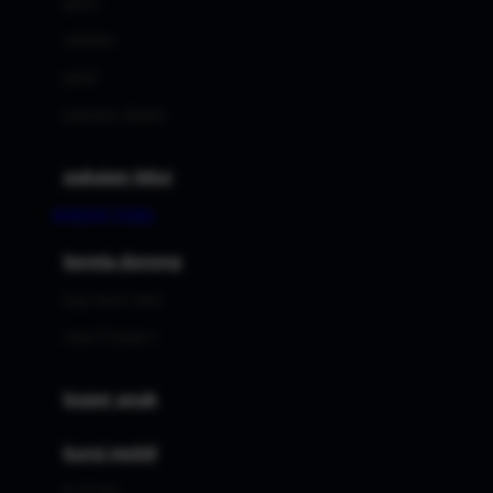
gaun
Dae Organics
setelan
Docare
jaket
Doona
pakaian dalam
Down To Earth
Drew
pakaian tidur
Dr. Brown's
BANDAR TOGEL
E
kereta dorong
ELC
bayi baru lahir
Ergobaby
usia 6 bulan+
Expert Care
koper anak
Ezyroller
kursi mobil
F
0-13 Kg