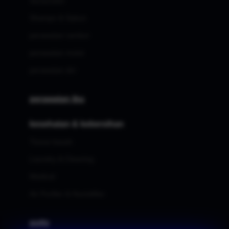
Sunscreen
London Taxi
Shampo & Sabun
Love To Dream
perawatan rambut
M
perawatan mulut
Magformers
perawatan diri
Mama's Choice
perawatan ibu
Mamas&Papas
Mamaway
kesehatan & kebersihan
Maxi Cosi
Tissue basah
Megabloks
Laundry & Cleaning
Micro
Medical
MiDeer
Air Purifier & Humidifier
Mimi & Lula
potty
Mini Monkey