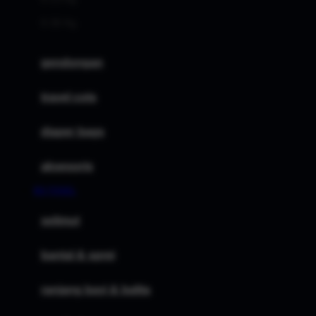
Felt So Sweet
0-36 Kg
Fisher Price
Flipper
gendongan
Friends Of Sally
travel cots
G
Gb
diaper bags
Geko
aksesoris
Graco
BO TOGEL
Gund
selimut
H
bantal & sprei
Habbie
Haenim
ranjang bayi & balita
Happy Horse