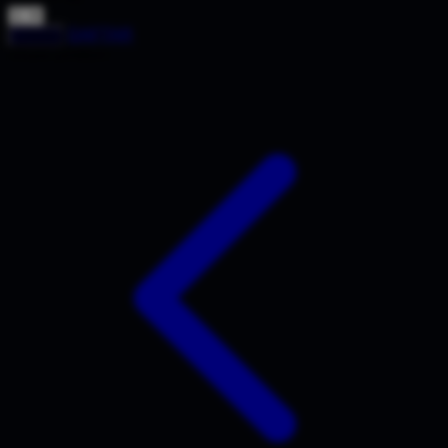
Squishmallows
DAFTAR
LOGIN
Starbooks
Share product:
Stick-O
Stokke
Sudocrem
Sumimo
Sunnylife
Sun-Staches
Swimava
T
Tommee Tippee
Trunki
Tutti Bambini