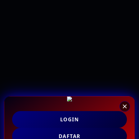
LOGIN
DAFTAR