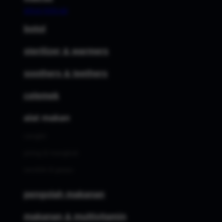
SITUS TOTO 4D
botol
sterilizer & warmers
soothers & teethers
celemek
alat makan
cangkir
piring & mangkuk
sendok & garpu
pengolah makanan
makanan & multivitamin