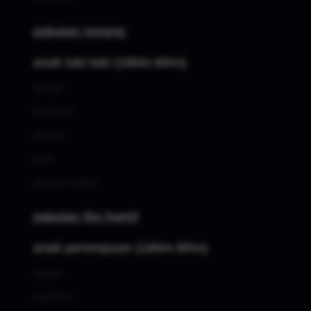
pakaian renang
anak laki-laki (18bln-8thn)
atasan
bawahan
setelan
jaket
pakaian dalam
pakaian ibu hamil
anak perempuan (18bln-8thn)
atasan
bawahan