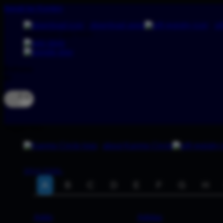
lewati ke Konten
download apps
gif
download app from:
Bahasa
ID
Toggle Nav
about Kanmo Circle
SITUS TOGEL
A
B
C
D
E
F
G
H
Addo
Adidas