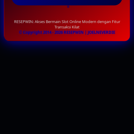
RESEPWIN: Akses Bermain Slot Online Modern dengan Fitur
Transaksi Kilat
© Copyright 2014 - 2026 RESEPWIN | JOELNEVERDIE