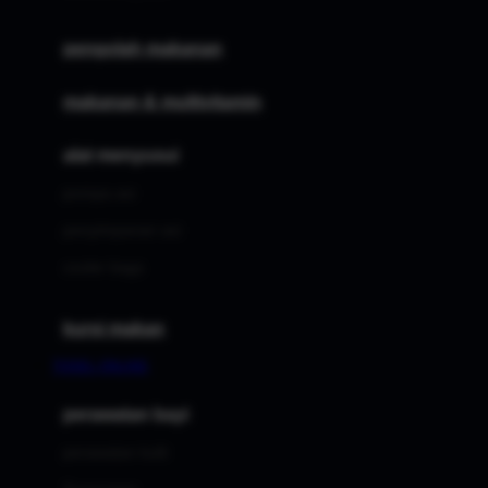
Joie
Joolz
pengolah makanan
Jujube
makanan & multivitamin
K
alat menyusui
Kiddycuts
pompa asi
Kumon
penyimpanan asi
L
cooler bags
Leapfrog
Leclerc
kursi makan
Lee Vierra
TOGEL ONLINE
Lillebaby
perawatan bayi
Little Bird Told Me
perawatan kulit
Little Miss Janis