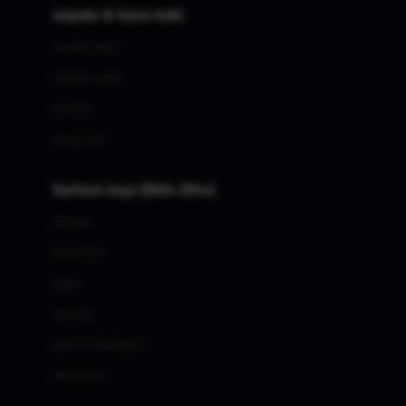
Beauty Barn
sepatu & kaus kaki
Bio Oil
sepatu bayi
Biolane
sepatu anak
Bite Fighters
sandal
Bizzi Growin
kaus kaki
Blackmores
fashion bayi (0bln-3thn)
Blooming Marvellous
atasan
Bonnels
bawahan
Bravado
gaun
Bruder
setelan
Brush Baby
jaket & kardigan
Buds Organics
aksesoris
Bugaboo