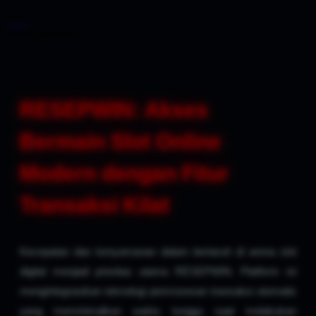
Share product:
RESEPWIN: Akses
Bermain Slot Online
Modern dengan Fitur
Transaksi Kilat
Kecepatan dan kenyamanan dalam bertaruh di arena slot
digital menjadi prioritas utama RESEPWIN. Platform ini
mengintegrasikan teknologi pemrosesan transaksi otomatis
yang meminimalkan waktu tunggu saat melakukan