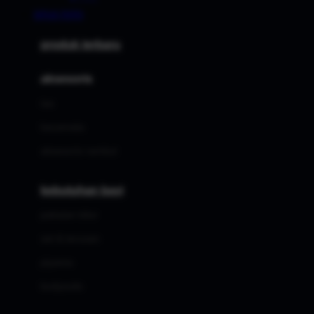
Awan
SITUS TOTO
Azetabio
produk terbaru
B
aksesoris
Baabaasheepz
tas
Babiators
kacamata
Baby Dove
aksesoris rambut
Baby Jogger
Baby Rovega
kebutuhan bayi
Babybee
pakaian tidur
Banana Boat
set & terusan
Banz
piyama
Barbie
bodysuits
Beaba