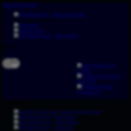
lewati ke Konten
download apps
download app from:
gift registry
Bahasa
ID
LOGIN
DAFTAR
Contact Us
Toggle Nav
about Kanmo Circle
gift registry
store finder
contact us