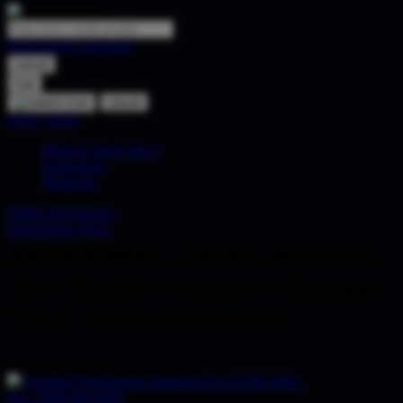
O
Oh Ma Grain
Pencarian Lanjutan
cancel
Okiedog
Cari
cancel
P
Akun Saya
Peachy
Masuk / buat akun
buat akun
Phil & Ted's
Bantuan
Philips Avent
Daftar Keinginan
Pigeon
Keranjang Saya
RESEPWIN: Akses Bermain
Playgro
Slot Online Modern dengan
Poled Global
Fitur Transaksi Kilat
Ponycycle
Puma
Serendah
10.000
Pureats
Hadiah Pemenang Jackpot
Rp.10.000.000
-
Rp.1.000.000.000