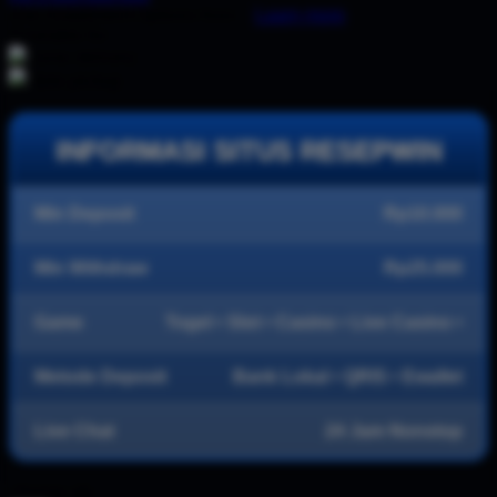
Use Installment Options from
.
Laarn more
Q
Available for :
home delivery
QV Baby
store pickup
R
INFORMASI SITUS RESEPWIN
Real Shades
Red Castle
Min Deposit
Rp10.000
Ribbon Madness
Min Withdraw
Rp25.000
S
Sebamed
Game
Togel • Slot • Casino • Live Casino •
Silver Cross
Metode Deposit
Bank Lokal • QRIS • Ewallet
Simply Idea
Skip Hop
Live Chat
24 Jam Nonstop
Spectra
choose qty