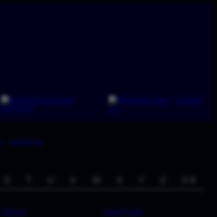
Contact
DAFTAR
Us
contact us
S
T
U
V
W
X
Y
Z
0-9
Amara
Aqua Scale