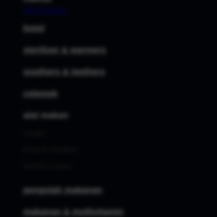
SITUS TOTO 4D
botol
sterilizer & warmers
soothers & teethers
celemek
alat makan
cangkir
piring & mangkuk
sendok & garpu
pengolah makanan
makanan & multivitamin