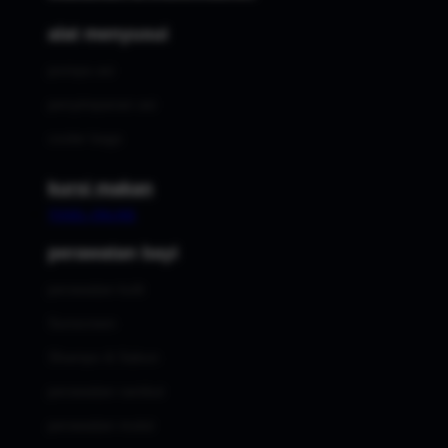
alat menyusui
pompa asi
penyimpanan asi
cooler bags
kursi makan
TOGEL ONLINE
perawatan bayi
perawatan kulit
Sunscreen
Shampo & Sabun
perawatan rambut
perawatan mulut