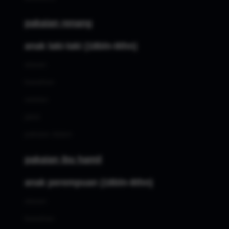
pakaian renang
anak laki-laki (18bln-8thn)
atasan
bawahan
setelan
jaket
pakaian dalam
pakaian ibu hamil
anak perempuan (18bln-8thn)
atasan
bawahan