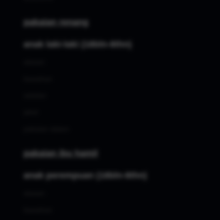
pakaian renang
anak laki-laki (18bln-8thn)
atasan
bawahan
setelan
jaket
pakaian dalam
pakaian ibu hamil
anak perempuan (18bln-8thn)
atasan
bawahan