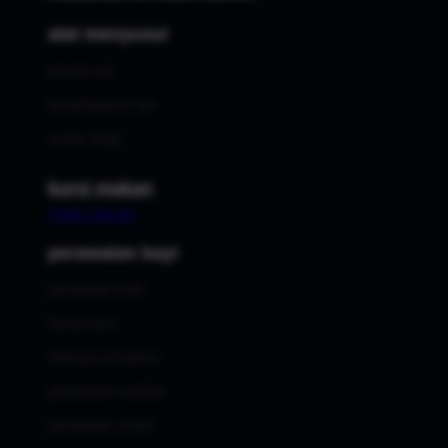
alat menyusui
pompa asi
penyimpanan asi
cooler bags
kursi makan
TOGEL ONLINE
perawatan bayi
perawatan kulit
Sunscreen
Shampo & Sabun
perawatan rambut
perawatan mulut