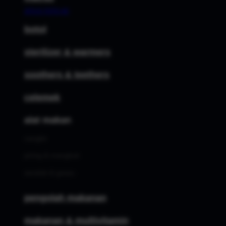
SITUS TOTO 4D
botol
sterilizer & warmers
soothers & teethers
celemek
alat makan
cangkir
piring & mangkuk
sendok & garpu
pengolah makanan
makanan & multivitamin