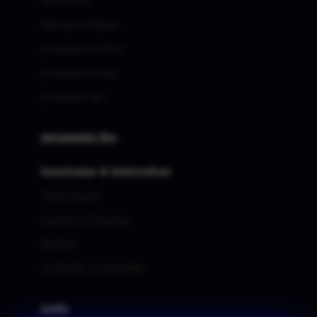
Sunscreen
London Taxi
Shampo & Sabun
Love To Dream
perawatan rambut
M
perawatan mulut
Magformers
perawatan diri
Mama's Choice
perawatan ibu
Mamas&Papas
Mamaway
kesehatan & kebersihan
Maxi Cosi
Tissue basah
Megabloks
Laundry & Cleaning
Micro
Medical
MiDeer
Air Purifier & Humidifier
Mimi & Lula
potty
Mini Monkey