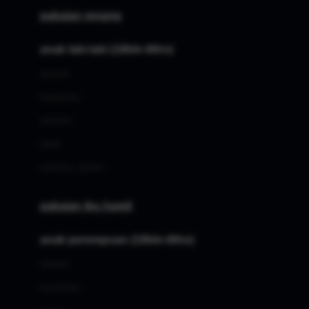
Buggygear
pakaian renang
Bumkins
anak laki-laki (18bln-8thn)
C
atasan
Cetaphil
bawahan
Chicco
setelan
Childlife
jaket
Clevamama
pakaian dalam
Cocolatte
Cottonseeds
pakaian ibu hamil
Cozy N Safe
anak perempuan (18bln-8thn)
Crane
atasan
Cybex
bawahan
D