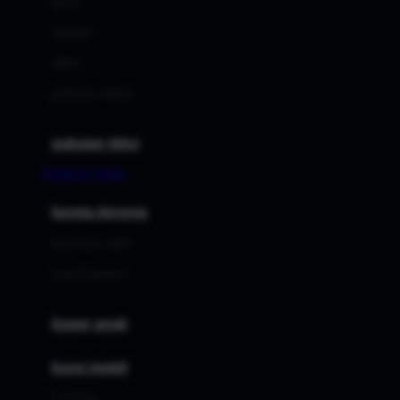
gaun
Dae Organics
setelan
Docare
jaket
Doona
pakaian dalam
Down To Earth
Drew
pakaian tidur
Dr. Brown's
BANDAR TOGEL
E
kereta dorong
ELC
bayi baru lahir
Ergobaby
usia 6 bulan+
Expert Care
koper anak
Ezyroller
kursi mobil
F
0-13 Kg