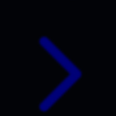
Twistshake
TY Toys
U
V
Veja
Vitaflow
Vtech
W
Waterland
Wellness
X