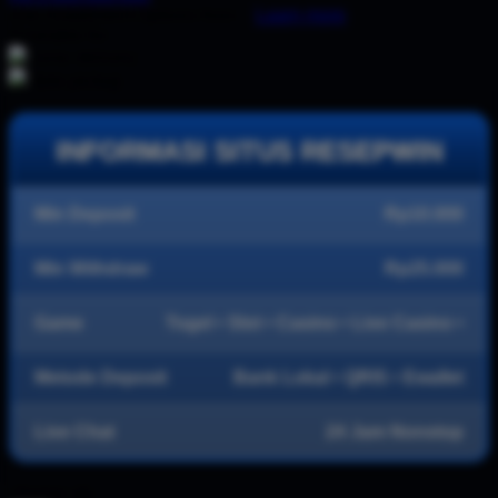
Use Installment Options from
.
Laarn more
Q
Available for :
home delivery
QV Baby
store pickup
R
INFORMASI SITUS RESEPWIN
Real Shades
Red Castle
Min Deposit
Rp10.000
Ribbon Madness
Min Withdraw
Rp25.000
S
Sebamed
Game
Togel • Slot • Casino • Live Casino •
Silver Cross
Metode Deposit
Bank Lokal • QRIS • Ewallet
Simply Idea
Skip Hop
Live Chat
24 Jam Nonstop
Spectra
choose qty