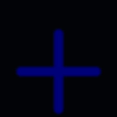
Xootz
Y
Yamatoya
Z
Zaxy
Zoggs
0-9
4Moms
59S