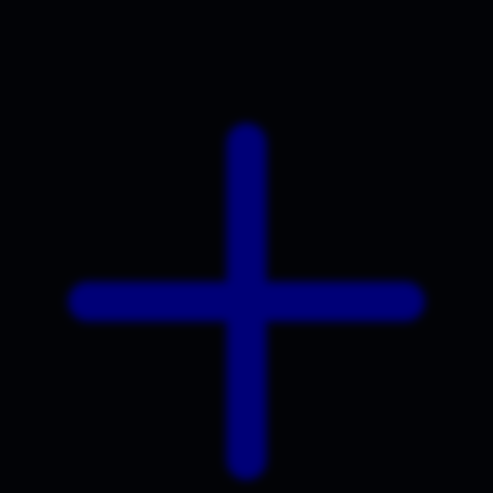
Xootz
Y
Yamatoya
Z
Zaxy
Zoggs
0-9
4Moms
59S