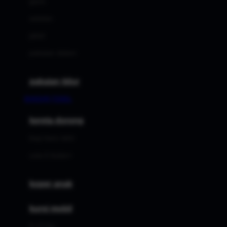
gaun
Dae Organics
setelan
Docare
jaket
Doona
pakaian dalam
Down To Earth
Drew
pakaian tidur
Dr. Brown's
BANDAR TOGEL
E
kereta dorong
ELC
bayi baru lahir
Ergobaby
usia 6 bulan+
Expert Care
koper anak
Ezyroller
kursi mobil
F
0-13 Kg