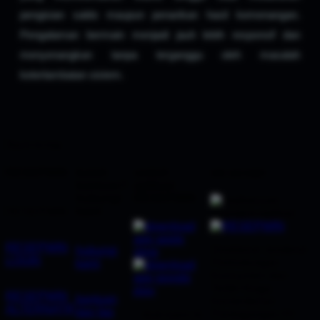
pengisian saldo maupun penarikan hasil kemenangan.
Pengalaman bermain menjadi jauh lebih responsif dan
menyenangkan tanpa terganggu oleh masalah
keterlambatan sistem.
Back to top
RESEPWIN
butuh
unduh
we accept
bantuan?
aplikasi
hubungi
RESEPWIN
kami
RESEPWIN
RESEPWIN
Direktorat Jenderal
hubungi
LOGIN
Perlindungan
kami
Konsumen dan
Tertib Niaga
RESEPWIN
bantuan
Kementerian
ALTERNATIF
dan faq
Perdagangan RI
ikuti kami di