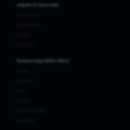
Beauty Barn
sepatu & kaus kaki
Bio Oil
sepatu bayi
Biolane
sepatu anak
Bite Fighters
sandal
Bizzi Growin
kaus kaki
Blackmores
fashion bayi (0bln-3thn)
Blooming Marvellous
atasan
Bonnels
bawahan
Bravado
gaun
Bruder
setelan
Brush Baby
jaket & kardigan
Buds Organics
aksesoris
Bugaboo