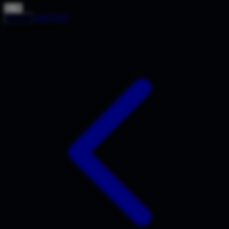
Squishmallows
DAFTAR
LOGIN
Starbooks
Share product:
Stick-O
Stokke
Sudocrem
Sumimo
Sunnylife
Sun-Staches
Swimava
T
Tommee Tippee
Trunki
Tutti Bambini