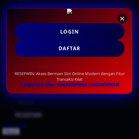
Moby
bak mandi
Momami
handuk
Mothercare
LOGIN
TOGEL LOGIN
Mustela
DAFTAR
My Buddy Tag
ayunan dan walker bayi
My K
alas bermain anak bayi
N
RESEPWIN: Akses Bermain Slot Online Modern dengan Fitur
Transaksi Kilat
mainan anak bayi
Naif
© Copyright 2014 - 2026 RESEPWIN | JOELNEVERDIE
mothercare toys
Nike
elc toys
Nordic Natural
RESEPWIN
Nuby
Akun Saya
Nuna
Masuk
Cari