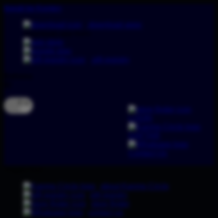
lewati ke Konten
download apps
download app from:
gift registry
Bahasa
ID
LOGIN
DAFTAR
Contact Us
Toggle Nav
about Kanmo Circle
gift registry
store finder
contact us