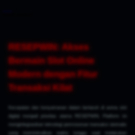
Share product:
RESEPWIN: Akses
Bermain Slot Online
Modern dengan Fitur
Transaksi Kilat
Kecepatan dan kenyamanan dalam bertaruh di arena slot
digital menjadi prioritas utama RESEPWIN. Platform ini
mengintegrasikan teknologi pemrosesan transaksi otomatis
yang meminimalkan waktu tunggu saat melakukan