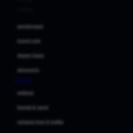
Felt So Sweet
0-36 Kg
Fisher Price
Flipper
gendongan
Friends Of Sally
travel cots
G
Gb
diaper bags
Geko
aksesoris
Graco
BO TOGEL
Gund
selimut
H
bantal & sprei
Habbie
Haenim
ranjang bayi & balita
Happy Horse