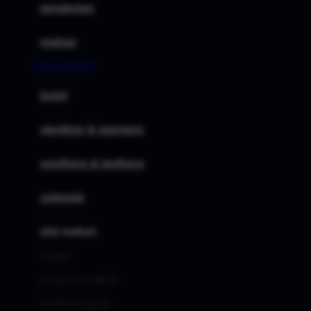
perabotan
Happy Tummy
Hauck
matras
Havaianas
SITUS TOTO 4D
Hegen
botol
Hot Wheels
sterilizer & warmers
Hybrid
I
soothers & teethers
Inlacta DHA
celemek
Interlac
alat makan
Ivenet
cangkir
J
piring & mangkuk
Jack N Jill
sendok & garpu