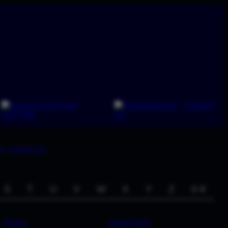
Contact
DAFTAR
Us
contact us
S
T
U
V
W
X
Y
Z
0-9
Amara
Aqua Scale