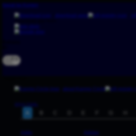
lewati ke Konten
download apps
gif
download app from:
Bahasa
ID
Toggle Nav
about Kanmo Circle
SITUS TOGEL
A
B
C
D
E
F
G
H
Addo
Adidas