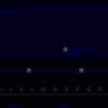
t registry
LOGIN
gift registry
store finder
I
J
K
L
M
N
O
P
Q
R
Airfree
Alamii