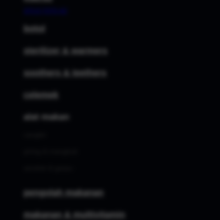
SITUS TOTO 4D
botol
sterilizer & warmers
soothers & teethers
celemek
alat makan
cangkir
piring & mangkuk
sendok & garpu
pengolah makanan
makanan & multivitamin