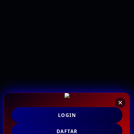
LOGIN
DAFTAR