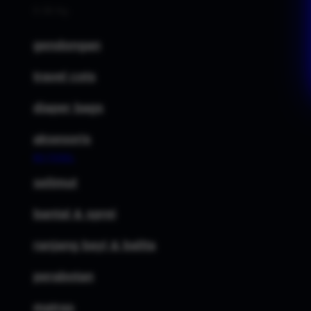
0-36 Kg
gendongan
travel cots
diaper bags
aksesoris
BO TOGEL
selimut
bantal & sprei
ranjang bayi & balita
perabotan
matras