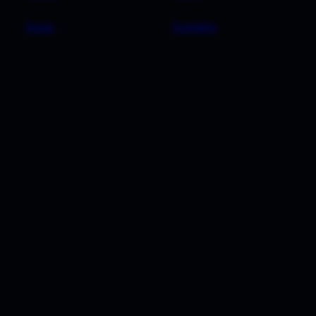
Awan
Azetabio