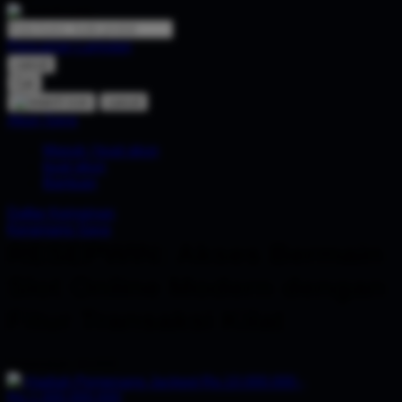
O
Oh Ma Grain
Pencarian Lanjutan
cancel
Okiedog
Cari
cancel
P
Akun Saya
Peachy
Masuk / buat akun
buat akun
Phil & Ted's
Bantuan
Philips Avent
Daftar Keinginan
Pigeon
Keranjang Saya
RESEPWIN: Akses Bermain
Playgro
Slot Online Modern dengan
Poled Global
Fitur Transaksi Kilat
Ponycycle
Puma
Serendah
10.000
Pureats
Hadiah Pemenang Jackpot
Rp.10.000.000
-
Rp.1.000.000.000