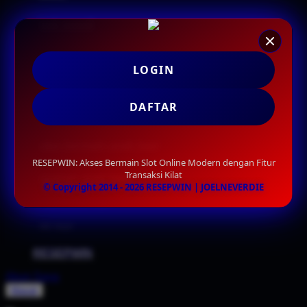
Moby
bak mandi
Momami
handuk
Mothercare
LOGIN
TOGEL LOGIN
Mustela
DAFTAR
My Buddy Tag
ayunan dan walker bayi
My K
alas bermain anak bayi
N
RESEPWIN: Akses Bermain Slot Online Modern dengan Fitur
Transaksi Kilat
mainan anak bayi
Naif
© Copyright 2014 - 2026 RESEPWIN | JOELNEVERDIE
mothercare toys
Nike
elc toys
Nordic Natural
RESEPWIN
Nuby
Akun Saya
Nuna
Masuk
Cari