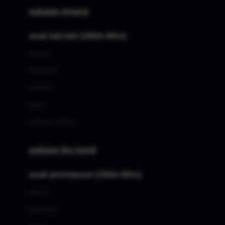
Buggygear
pakaian renang
Bumkins
anak laki-laki (18bln-8thn)
C
atasan
Cetaphil
bawahan
Chicco
setelan
Childlife
jaket
Clevamama
pakaian dalam
Cocolatte
Cottonseeds
pakaian ibu hamil
Cozy N Safe
anak perempuan (18bln-8thn)
Crane
atasan
Cybex
bawahan
D