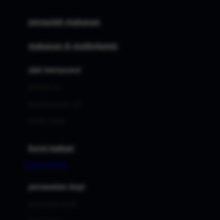
Joie
Joolz
pengolah makanan
Jujube
makanan & multivitamin
K
alat menyusui
Kiddycuts
pompa asi
Kumon
penyimpanan asi
L
cooler bags
Leapfrog
Leclerc
kursi makan
Lee Vierra
TOGEL ONLINE
Lillebaby
perawatan bayi
Little Bird Told Me
perawatan kulit
Little Miss Janis