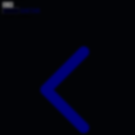
Squishmallows
DAFTAR
LOGIN
Starbooks
Share product:
Stick-O
Stokke
Sudocrem
Sumimo
Sunnylife
Sun-Staches
Swimava
T
Tommee Tippee
Trunki
Tutti Bambini