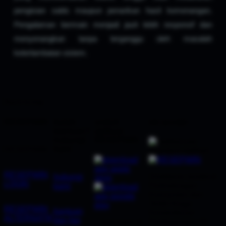
pengisian saldo maupun penarikan hasil kemenangan.
Pengalaman bermain menjadi jauh lebih responsif dan
menyenangkan tanpa terganggu oleh masalah
keterlambatan sistem.
Back to top
RESEPWIN
butuh
unduh
we accept
bantuan?
aplikasi
hubungi
RESEPWIN
kami
RESEPWIN
RESEPWIN
Direktorat Jenderal
hubungi
LOGIN
Perlindungan
kami
Konsumen dan
Tertib Niaga
RESEPWIN
bantuan
Kementerian
ALTERNATIF
dan faq
Perdagangan RI
ikuti kami di