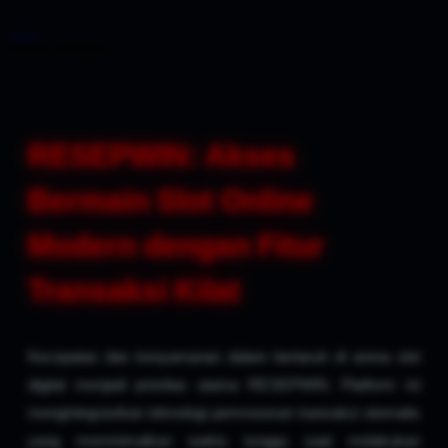
Share product:
RESEPWIN: Akses
Bermain Slot Online
Modern dengan Fitur
Transaksi Kilat
Kecepatan dan kenyamanan dalam bertaruh di arena slot
digital menjadi prioritas utama RESEPWIN. Platform ini
mengintegrasikan teknologi pemrosesan transaksi otomatis
yang meminimalkan waktu tunggu saat melakukan