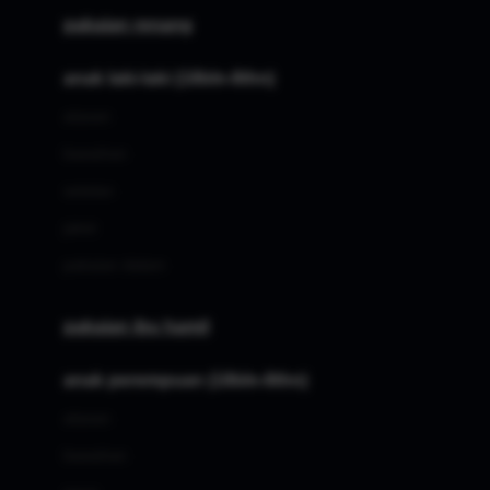
Buggygear
pakaian renang
Bumkins
anak laki-laki (18bln-8thn)
C
atasan
Cetaphil
bawahan
Chicco
setelan
Childlife
jaket
Clevamama
pakaian dalam
Cocolatte
Cottonseeds
pakaian ibu hamil
Cozy N Safe
anak perempuan (18bln-8thn)
Crane
atasan
Cybex
bawahan
D