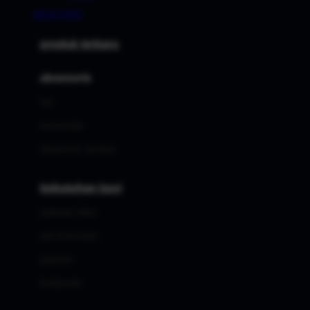
Awan
SITUS TOTO
Azetabio
produk terbaru
B
aksesoris
Baabaasheepz
tas
Babiators
kacamata
Baby Dove
aksesoris rambut
Baby Jogger
Baby Rovega
kebutuhan bayi
Babybee
pakaian tidur
Banana Boat
set & terusan
Banz
piyama
Barbie
bodysuits
Beaba