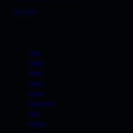
SITUS TOGEL
Brand A-Z
A
Addo
Adidas
Airfree
Alamii
Amara
Aqua Scale
Asics
Aveeno