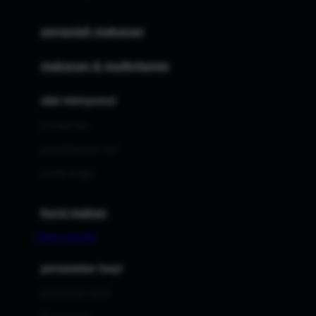
Joie
Joolz
pengolah makanan
Jujube
makanan & multivitamin
K
alat menyusui
Kiddycuts
pompa asi
Kumon
penyimpanan asi
L
cooler bags
Leapfrog
Leclerc
kursi makan
Lee Vierra
TOGEL ONLINE
Lillebaby
perawatan bayi
Little Bird Told Me
perawatan kulit
Little Miss Janis