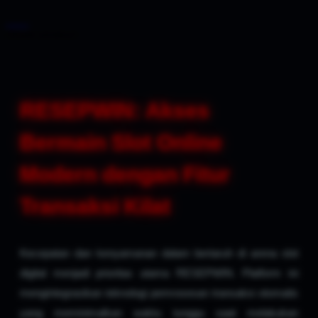
Share product:
RESEPWIN: Akses
Bermain Slot Online
Modern dengan Fitur
Transaksi Kilat
Kecepatan dan kenyamanan dalam bertaruh di arena slot
digital menjadi prioritas utama RESEPWIN. Platform ini
mengintegrasikan teknologi pemrosesan transaksi otomatis
yang meminimalkan waktu tunggu saat melakukan