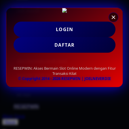
Moby
bak mandi
Momami
handuk
Mothercare
LOGIN
TOGEL LOGIN
Mustela
DAFTAR
My Buddy Tag
ayunan dan walker bayi
My K
alas bermain anak bayi
N
RESEPWIN: Akses Bermain Slot Online Modern dengan Fitur
Transaksi Kilat
mainan anak bayi
Naif
© Copyright 2014 - 2026 RESEPWIN | JOELNEVERDIE
mothercare toys
Nike
elc toys
Nordic Natural
RESEPWIN
Nuby
Akun Saya
Nuna
Masuk
Cari