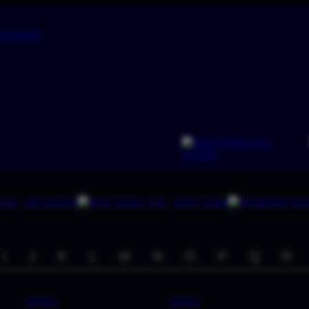
t registry
LOGIN
gift registry
store finder
I
J
K
L
M
N
O
P
Q
R
Airfree
Alamii