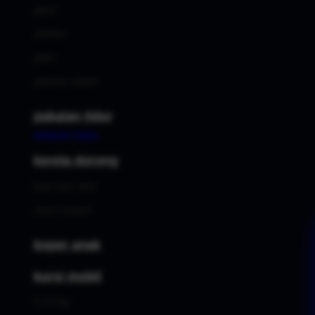
gaun
setelan
jaket
pakaian dalam
pakaian tidur
BANDAR TOGEL
kereta dorong
bayi baru lahir
usia 6 bulan+
koper anak
kursi mobil
0-13 Kg