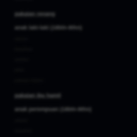
pakaian renang
anak laki-laki (18bln-8thn)
atasan
bawahan
setelan
jaket
pakaian dalam
pakaian ibu hamil
anak perempuan (18bln-8thn)
atasan
bawahan