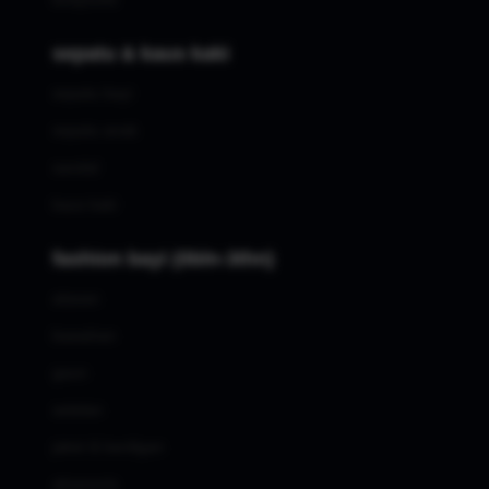
sepatu & kaus kaki
sepatu bayi
sepatu anak
sandal
kaus kaki
fashion bayi (0bln-3thn)
atasan
bawahan
gaun
setelan
jaket & kardigan
aksesoris