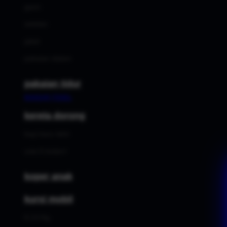
gaun
setelan
jaket
pakaian dalam
pakaian tidur
BANDAR TOGEL
kereta dorong
bayi baru lahir
usia 6 bulan+
koper anak
kursi mobil
0-13 Kg