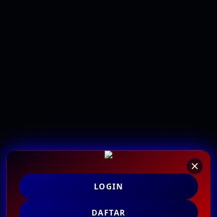
LOGIN
DAFTAR