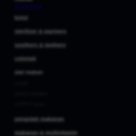
SITUS TOTO 4D
botol
sterilizer & warmers
soothers & teethers
celemek
alat makan
cangkir
piring & mangkuk
sendok & garpu
pengolah makanan
makanan & multivitamin