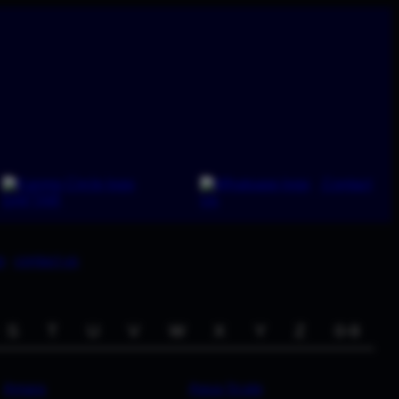
Contact
DAFTAR
Us
contact us
S
T
U
V
W
X
Y
Z
0-9
Amara
Aqua Scale