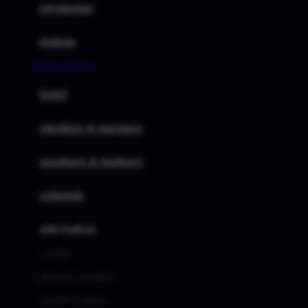
perabotan
Happy Tummy
Hauck
matras
Havaianas
SITUS TOTO 4D
Hegen
botol
Hot Wheels
sterilizer & warmers
Hybrid
I
soothers & teethers
Inlacta DHA
celemek
Interlac
alat makan
Ivenet
cangkir
J
piring & mangkuk
Jack N Jill
sendok & garpu