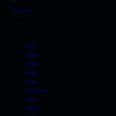
SITUS TOGEL
Brand A-Z
A
Addo
Adidas
Airfree
Alamii
Amara
Aqua Scale
Asics
Aveeno