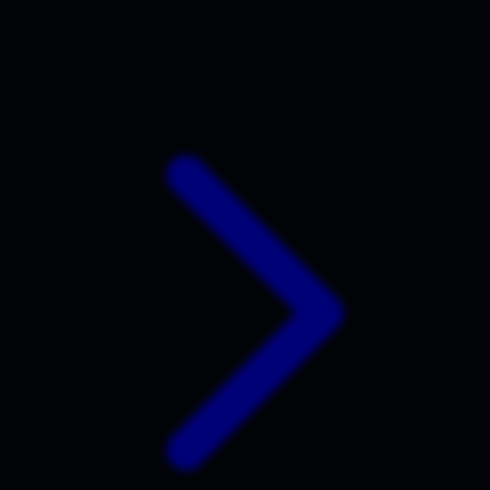
Twistshake
TY Toys
U
V
Veja
Vitaflow
Vtech
W
Waterland
Wellness
X