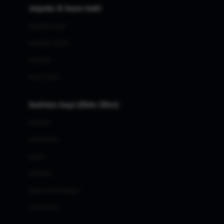
Beauty Barn
sepatu & kaus kaki
Bio Oil
sepatu bayi
Biolane
sepatu anak
Bite Fighters
sandal
Bizzi Growin
kaus kaki
Blackmores
fashion bayi (0bln-3thn)
Blooming Marvellous
atasan
Bonnels
bawahan
Bravado
gaun
Bruder
setelan
Brush Baby
jaket & kardigan
Buds Organics
aksesoris
Bugaboo