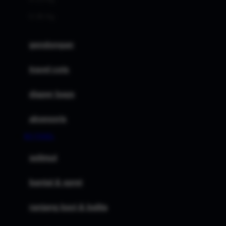
Felt So Sweet
0-36 Kg
Fisher Price
Flipper
gendongan
Friends Of Sally
travel cots
G
Gb
diaper bags
Geko
aksesoris
Graco
BO TOGEL
Gund
selimut
H
bantal & sprei
Habbie
Haenim
ranjang bayi & balita
Happy Horse