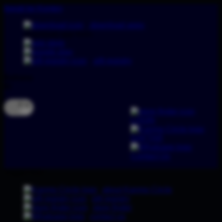
lewati ke Konten
download apps
download app from:
gift registry
Bahasa
ID
LOGIN
DAFTAR
Contact Us
Toggle Nav
about Kanmo Circle
gift registry
store finder
contact us