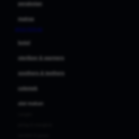
perabotan
Happy Tummy
Hauck
matras
Havaianas
SITUS TOTO 4D
Hegen
botol
Hot Wheels
sterilizer & warmers
Hybrid
I
soothers & teethers
Inlacta DHA
celemek
Interlac
alat makan
Ivenet
cangkir
J
piring & mangkuk
Jack N Jill
sendok & garpu