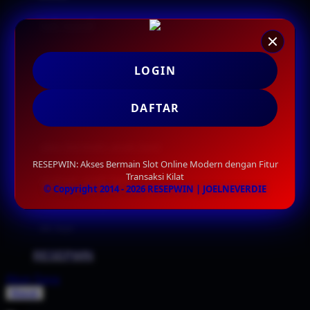
Moby
bak mandi
Momami
handuk
Mothercare
LOGIN
TOGEL LOGIN
Mustela
DAFTAR
My Buddy Tag
ayunan dan walker bayi
My K
alas bermain anak bayi
N
RESEPWIN: Akses Bermain Slot Online Modern dengan Fitur
Transaksi Kilat
mainan anak bayi
Naif
© Copyright 2014 - 2026 RESEPWIN | JOELNEVERDIE
mothercare toys
Nike
elc toys
Nordic Natural
RESEPWIN
Nuby
Akun Saya
Nuna
Masuk
Cari