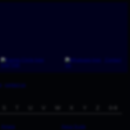
Contact
DAFTAR
Us
contact us
S
T
U
V
W
X
Y
Z
0-9
Amara
Aqua Scale