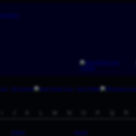
t registry
LOGIN
gift registry
store finder
I
J
K
L
M
N
O
P
Q
R
Airfree
Alamii