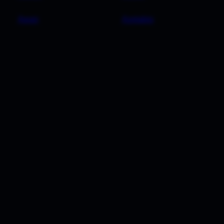
Awan
Azetabio