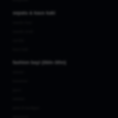
sepatu & kaus kaki
sepatu bayi
sepatu anak
sandal
kaus kaki
fashion bayi (0bln-3thn)
atasan
bawahan
gaun
setelan
jaket & kardigan
aksesoris