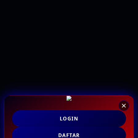
LOGIN
DAFTAR