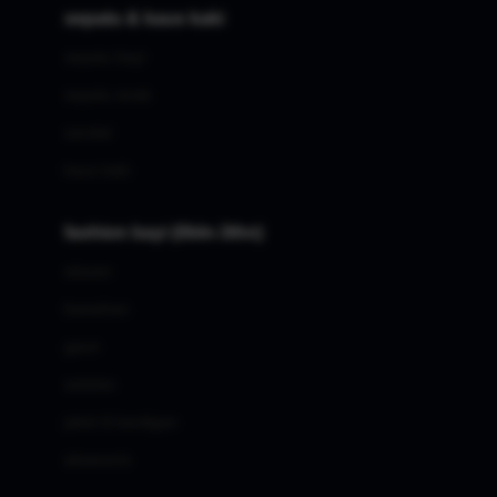
Beauty Barn
sepatu & kaus kaki
Bio Oil
sepatu bayi
Biolane
sepatu anak
Bite Fighters
sandal
Bizzi Growin
kaus kaki
Blackmores
fashion bayi (0bln-3thn)
Blooming Marvellous
atasan
Bonnels
bawahan
Bravado
gaun
Bruder
setelan
Brush Baby
jaket & kardigan
Buds Organics
aksesoris
Bugaboo