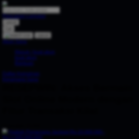
O
Oh Ma Grain
Pencarian Lanjutan
cancel
Okiedog
Cari
cancel
P
Akun Saya
Peachy
Masuk / buat akun
buat akun
Phil & Ted's
Bantuan
Philips Avent
Daftar Keinginan
Pigeon
Keranjang Saya
RESEPWIN: Akses Bermain
Playgro
Slot Online Modern dengan
Poled Global
Fitur Transaksi Kilat
Ponycycle
Puma
Serendah
10.000
Pureats
Hadiah Pemenang Jackpot
Rp.10.000.000
-
Rp.1.000.000.000