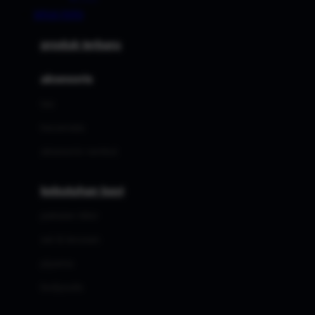
Awan
SITUS TOTO
Azetabio
produk terbaru
B
aksesoris
Baabaasheepz
tas
Babiators
kacamata
Baby Dove
aksesoris rambut
Baby Jogger
Baby Rovega
kebutuhan bayi
Babybee
pakaian tidur
Banana Boat
set & terusan
Banz
piyama
Barbie
bodysuits
Beaba