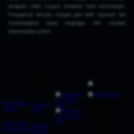
pengisian saldo maupun penarikan hasil kemenangan.
Pengalaman bermain menjadi jauh lebih responsif dan
menyenangkan tanpa terganggu oleh masalah
keterlambatan sistem.
Back to top
RESEPWIN
butuh
unduh
we accept
bantuan?
aplikasi
hubungi
RESEPWIN
kami
RESEPWIN
RESEPWIN
Direktorat Jenderal
hubungi
LOGIN
Perlindungan
kami
Konsumen dan
Tertib Niaga
RESEPWIN
bantuan
Kementerian
ALTERNATIF
dan faq
Perdagangan RI
ikuti kami di