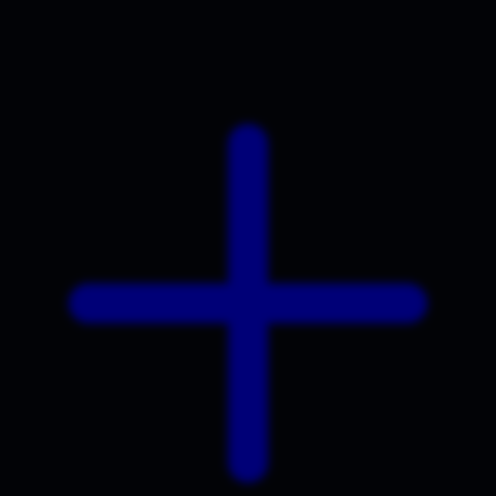
Xootz
Y
Yamatoya
Z
Zaxy
Zoggs
0-9
4Moms
59S