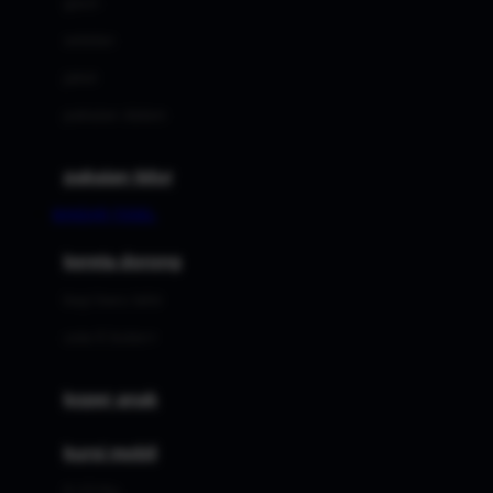
gaun
Dae Organics
setelan
Docare
jaket
Doona
pakaian dalam
Down To Earth
Drew
pakaian tidur
Dr. Brown's
BANDAR TOGEL
E
kereta dorong
ELC
bayi baru lahir
Ergobaby
usia 6 bulan+
Expert Care
koper anak
Ezyroller
kursi mobil
F
0-13 Kg