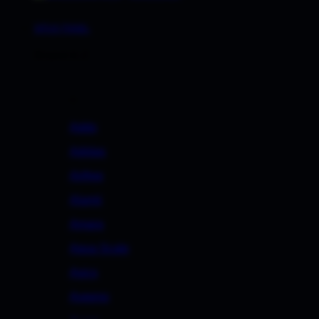
SITUS TOGEL
Brand A-Z
A
Addo
Adidas
Airfree
Alamii
Amara
Aqua Scale
Asics
Aveeno