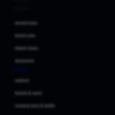
Felt So Sweet
0-36 Kg
Fisher Price
Flipper
gendongan
Friends Of Sally
travel cots
G
Gb
diaper bags
Geko
aksesoris
Graco
BO TOGEL
Gund
selimut
H
bantal & sprei
Habbie
Haenim
ranjang bayi & balita
Happy Horse