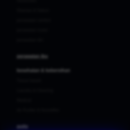
Sunscreen
London Taxi
Shampo & Sabun
Love To Dream
perawatan rambut
M
perawatan mulut
Magformers
perawatan diri
Mama's Choice
perawatan ibu
Mamas&Papas
Mamaway
kesehatan & kebersihan
Maxi Cosi
Tissue basah
Megabloks
Laundry & Cleaning
Micro
Medical
MiDeer
Air Purifier & Humidifier
Mimi & Lula
potty
Mini Monkey