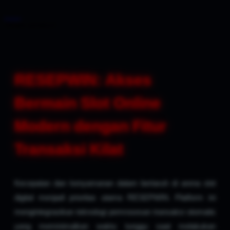
Share product:
RESEPWIN: Akses
Bermain Slot Online
Modern dengan Fitur
Transaksi Kilat
Kecepatan dan kenyamanan dalam bertaruh di arena slot
digital menjadi prioritas utama RESEPWIN. Platform ini
mengintegrasikan teknologi pemrosesan transaksi otomatis
yang meminimalkan waktu tunggu saat melakukan