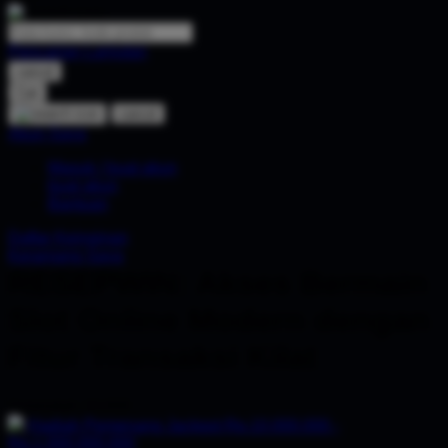
O
Oh Ma Grain
Pencarian Lanjutan
cancel
Okiedog
Cari
cancel
P
Akun Saya
Peachy
Masuk / buat akun
buat akun
Phil & Ted's
Bantuan
Philips Avent
Daftar Keinginan
Pigeon
Keranjang Saya
RESEPWIN: Akses Bermain
Playgro
Slot Online Modern dengan
Poled Global
Fitur Transaksi Kilat
Ponycycle
Puma
Serendah
10.000
Pureats
Hadiah Pemenang Jackpot
Rp.10.000.000
-
Rp.1.000.000.000