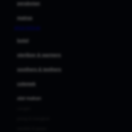
perabotan
Happy Tummy
Hauck
matras
Havaianas
SITUS TOTO 4D
Hegen
botol
Hot Wheels
sterilizer & warmers
Hybrid
I
soothers & teethers
Inlacta DHA
celemek
Interlac
alat makan
Ivenet
cangkir
J
piring & mangkuk
Jack N Jill
sendok & garpu