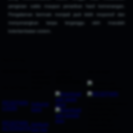
pengisian saldo maupun penarikan hasil kemenangan.
Pengalaman bermain menjadi jauh lebih responsif dan
menyenangkan tanpa terganggu oleh masalah
keterlambatan sistem.
Back to top
RESEPWIN
butuh
unduh
we accept
bantuan?
aplikasi
hubungi
RESEPWIN
kami
RESEPWIN
RESEPWIN
Direktorat Jenderal
hubungi
LOGIN
Perlindungan
kami
Konsumen dan
Tertib Niaga
RESEPWIN
bantuan
Kementerian
ALTERNATIF
dan faq
Perdagangan RI
ikuti kami di