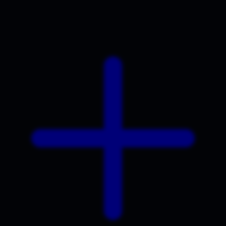
Xootz
Y
Yamatoya
Z
Zaxy
Zoggs
0-9
4Moms
59S