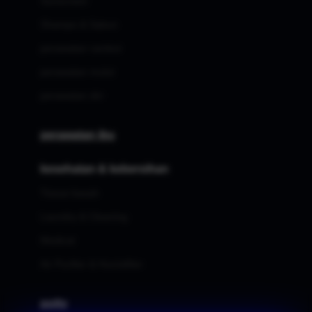
Sunscreen
London Taxi
Shampo & Sabun
Love To Dream
perawatan rambut
M
perawatan mulut
Magformers
perawatan diri
Mama's Choice
perawatan ibu
Mamas&Papas
Mamaway
kesehatan & kebersihan
Maxi Cosi
Tissue basah
Megabloks
Laundry & Cleaning
Micro
Medical
MiDeer
Air Purifier & Humidifier
Mimi & Lula
potty
Mini Monkey