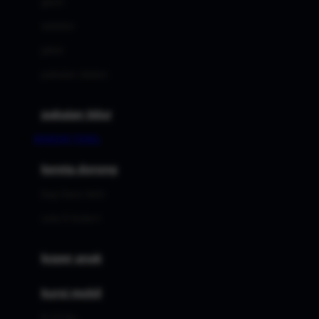
gaun
Dae Organics
setelan
Docare
jaket
Doona
pakaian dalam
Down To Earth
Drew
pakaian tidur
Dr. Brown's
BANDAR TOGEL
E
kereta dorong
ELC
bayi baru lahir
Ergobaby
usia 6 bulan+
Expert Care
koper anak
Ezyroller
kursi mobil
F
0-13 Kg