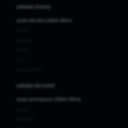
Buggygear
pakaian renang
Bumkins
anak laki-laki (18bln-8thn)
C
atasan
Cetaphil
bawahan
Chicco
setelan
Childlife
jaket
Clevamama
pakaian dalam
Cocolatte
Cottonseeds
pakaian ibu hamil
Cozy N Safe
anak perempuan (18bln-8thn)
Crane
atasan
Cybex
bawahan
D