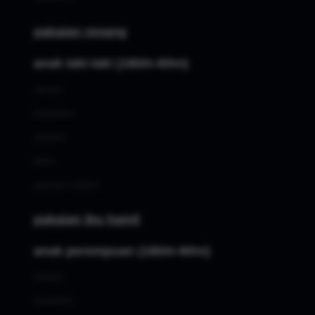
pakaian renang
anak laki-laki (18bln-8thn)
atasan
bawahan
setelan
jaket
pakaian dalam
pakaian ibu hamil
anak perempuan (18bln-8thn)
atasan
bawahan