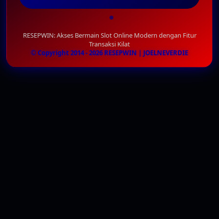
RESEPWIN: Akses Bermain Slot Online Modern dengan Fitur
Transaksi Kilat
© Copyright 2014 - 2026 RESEPWIN | JOELNEVERDIE