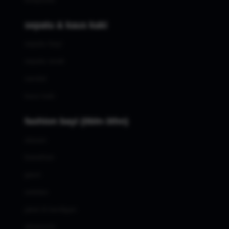
sepatu & kaus kaki
sepatu bayi
sepatu anak
sandal
kaus kaki
fashion bayi (0bln-3thn)
atasan
bawahan
gaun
setelan
jaket & kardigan
aksesoris