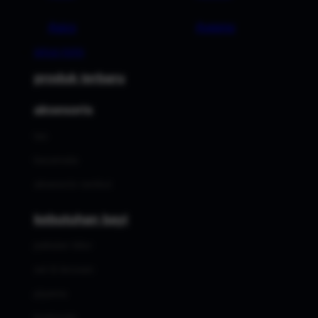
Asics
Aveeno
SITUS TOTO
produk terbaru
aksesoris
tas
kacamata
aksesoris rambut
kebutuhan bayi
pakaian tidur
set & terusan
piyama
bodysuits