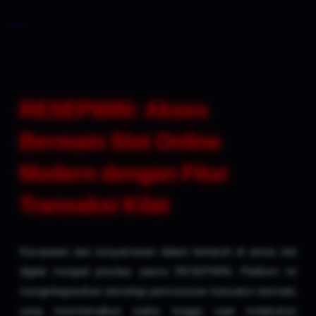
Share product:
RESEPWIN: Akses
Bermain Slot Online
Modern dengan Fitur
Transaksi Kilat
Kecepatan dan kenyamanan dalam bertaruh di arena slot
digital menjadi prioritas utama RESEPWIN. Platform ini
mengintegrasikan teknologi pemrosesan transaksi otomatis
yang meminimalkan waktu tunggu saat melakukan