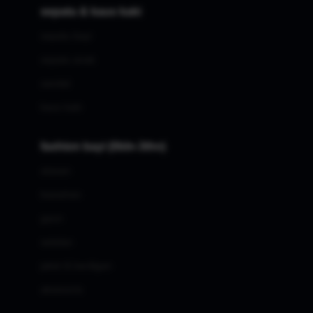
Beauty Barn
sepatu & kaus kaki
Bio Oil
sepatu bayi
Biolane
sepatu anak
Bite Fighters
sandal
Bizzi Growin
kaus kaki
Blackmores
fashion bayi (0bln-3thn)
Blooming Marvellous
atasan
Bonnels
bawahan
Bravado
gaun
Bruder
setelan
Brush Baby
jaket & kardigan
Buds Organics
aksesoris
Bugaboo