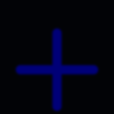
Xootz
Y
Yamatoya
Z
Zaxy
Zoggs
0-9
4Moms
59S