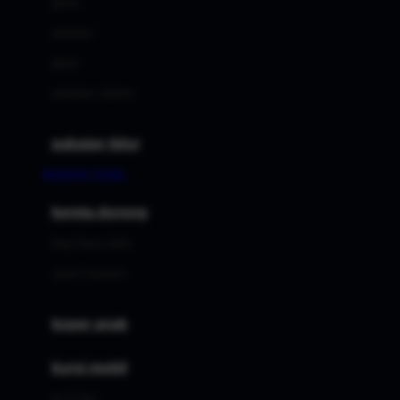
gaun
Dae Organics
setelan
Docare
jaket
Doona
pakaian dalam
Down To Earth
Drew
pakaian tidur
Dr. Brown's
BANDAR TOGEL
E
kereta dorong
ELC
bayi baru lahir
Ergobaby
usia 6 bulan+
Expert Care
koper anak
Ezyroller
kursi mobil
F
0-13 Kg