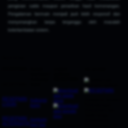
pengisian saldo maupun penarikan hasil kemenangan.
Pengalaman bermain menjadi jauh lebih responsif dan
menyenangkan tanpa terganggu oleh masalah
keterlambatan sistem.
Back to top
RESEPWIN
butuh
unduh
we accept
bantuan?
aplikasi
hubungi
RESEPWIN
kami
RESEPWIN
RESEPWIN
Direktorat Jenderal
hubungi
LOGIN
Perlindungan
kami
Konsumen dan
Tertib Niaga
RESEPWIN
bantuan
Kementerian
ALTERNATIF
dan faq
Perdagangan RI
ikuti kami di