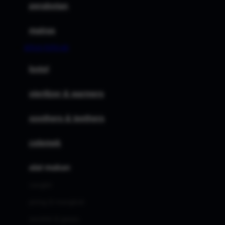
perabotan
Happy Tummy
Hauck
matras
Havaianas
SITUS TOTO 4D
Hegen
botol
Hot Wheels
sterilizer & warmers
Hybrid
I
soothers & teethers
Inlacta DHA
celemek
Interlac
alat makan
Ivenet
cangkir
J
piring & mangkuk
Jack N Jill
sendok & garpu