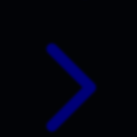
Twistshake
TY Toys
U
V
Veja
Vitaflow
Vtech
W
Waterland
Wellness
X