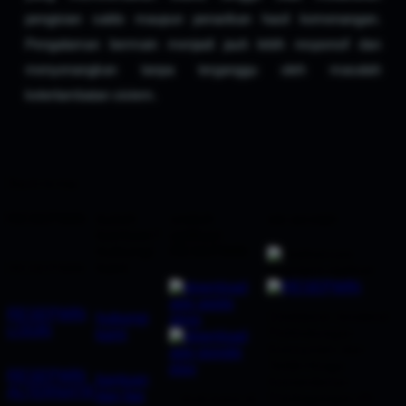
pengisian saldo maupun penarikan hasil kemenangan.
Pengalaman bermain menjadi jauh lebih responsif dan
menyenangkan tanpa terganggu oleh masalah
keterlambatan sistem.
Back to top
RESEPWIN
butuh
unduh
we accept
bantuan?
aplikasi
hubungi
RESEPWIN
kami
RESEPWIN
RESEPWIN
Direktorat Jenderal
hubungi
LOGIN
Perlindungan
kami
Konsumen dan
Tertib Niaga
RESEPWIN
bantuan
Kementerian
ALTERNATIF
dan faq
Perdagangan RI
ikuti kami di