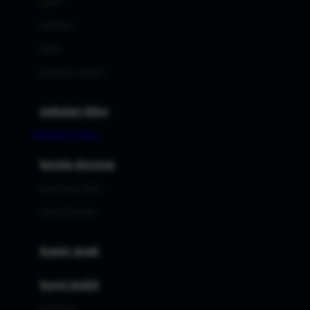
gaun
Dae Organics
setelan
Docare
jaket
Doona
pakaian dalam
Down To Earth
Drew
pakaian tidur
Dr. Brown's
BANDAR TOGEL
E
kereta dorong
ELC
bayi baru lahir
Ergobaby
usia 6 bulan+
Expert Care
koper anak
Ezyroller
kursi mobil
F
0-13 Kg