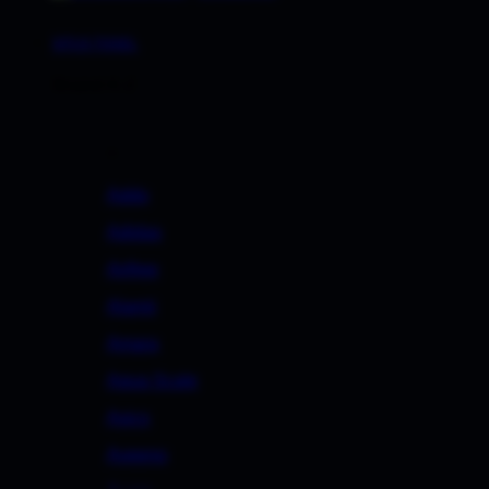
SITUS TOGEL
Brand A-Z
A
Addo
Adidas
Airfree
Alamii
Amara
Aqua Scale
Asics
Aveeno