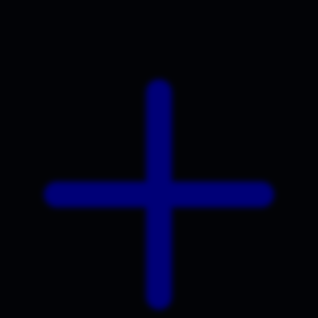
Xootz
Y
Yamatoya
Z
Zaxy
Zoggs
0-9
4Moms
59S