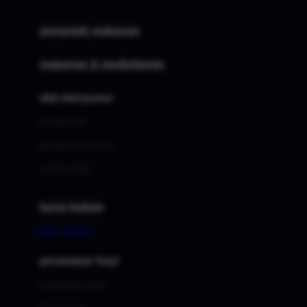
Joie
Joolz
pengolah makanan
Jujube
makanan & multivitamin
K
alat menyusui
Kiddycuts
pompa asi
Kumon
penyimpanan asi
L
cooler bags
Leapfrog
Leclerc
kursi makan
Lee Vierra
TOGEL ONLINE
Lillebaby
perawatan bayi
Little Bird Told Me
perawatan kulit
Little Miss Janis