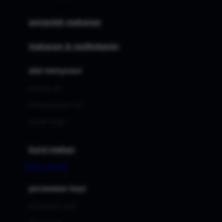
Joie
Joolz
pengolah makanan
Jujube
makanan & multivitamin
K
alat menyusui
Kiddycuts
pompa asi
Kumon
penyimpanan asi
L
cooler bags
Leapfrog
Leclerc
kursi makan
Lee Vierra
TOGEL ONLINE
Lillebaby
perawatan bayi
Little Bird Told Me
perawatan kulit
Little Miss Janis