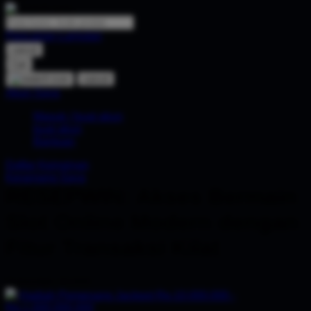
O
Oh Ma Grain
Pencarian Lanjutan
cancel
Okiedog
Cari
cancel
P
Akun Saya
Peachy
Masuk / buat akun
buat akun
Phil & Ted's
Bantuan
Philips Avent
Daftar Keinginan
Pigeon
Keranjang Saya
RESEPWIN: Akses Bermain
Playgro
Slot Online Modern dengan
Poled Global
Fitur Transaksi Kilat
Ponycycle
Puma
Serendah
10.000
Pureats
Hadiah Pemenang Jackpot
Rp.10.000.000
-
Rp.1.000.000.000