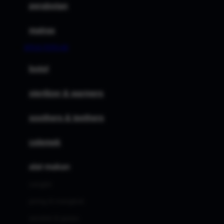
perabotan
Happy Tummy
Hauck
matras
Havaianas
SITUS TOTO 4D
Hegen
botol
Hot Wheels
sterilizer & warmers
Hybrid
I
soothers & teethers
Inlacta DHA
celemek
Interlac
alat makan
Ivenet
cangkir
J
piring & mangkuk
Jack N Jill
sendok & garpu