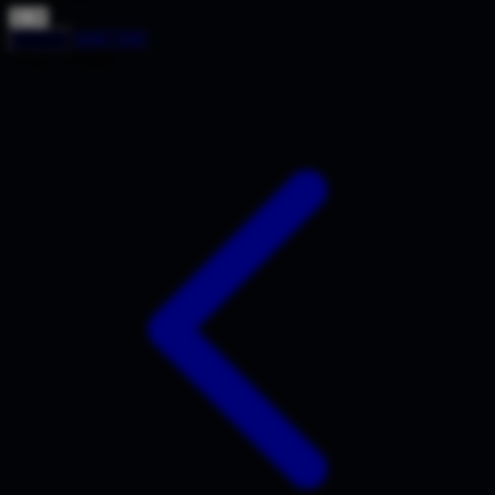
Squishmallows
DAFTAR
LOGIN
Starbooks
Share product:
Stick-O
Stokke
Sudocrem
Sumimo
Sunnylife
Sun-Staches
Swimava
T
Tommee Tippee
Trunki
Tutti Bambini