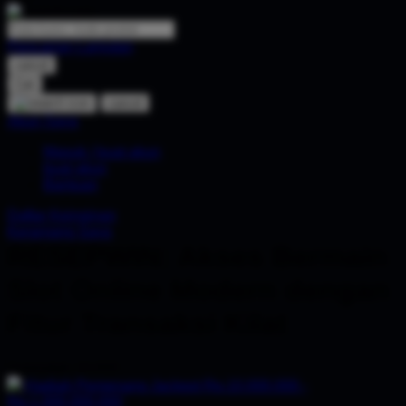
O
Oh Ma Grain
Pencarian Lanjutan
cancel
Okiedog
Cari
cancel
P
Akun Saya
Peachy
Masuk / buat akun
buat akun
Phil & Ted's
Bantuan
Philips Avent
Daftar Keinginan
Pigeon
Keranjang Saya
RESEPWIN: Akses Bermain
Playgro
Slot Online Modern dengan
Poled Global
Fitur Transaksi Kilat
Ponycycle
Puma
Serendah
10.000
Pureats
Hadiah Pemenang Jackpot
Rp.10.000.000
-
Rp.1.000.000.000