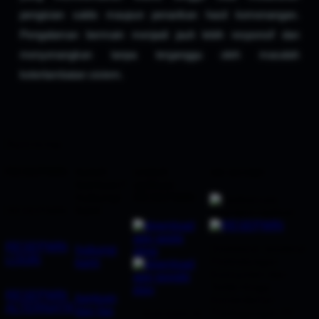
pengisian saldo maupun penarikan hasil kemenangan.
Pengalaman bermain menjadi jauh lebih responsif dan
menyenangkan tanpa terganggu oleh masalah
keterlambatan sistem.
Back to top
RESEPWIN
butuh
unduh
we accept
bantuan?
aplikasi
hubungi
RESEPWIN
kami
RESEPWIN
RESEPWIN
Direktorat Jenderal
hubungi
LOGIN
Perlindungan
kami
Konsumen dan
Tertib Niaga
RESEPWIN
bantuan
Kementerian
ALTERNATIF
dan faq
Perdagangan RI
ikuti kami di