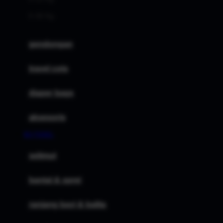
Felt So Sweet
0-36 Kg
Fisher Price
Flipper
gendongan
Friends Of Sally
travel cots
G
Gb
diaper bags
Geko
aksesoris
Graco
BO TOGEL
Gund
selimut
H
bantal & sprei
Habbie
Haenim
ranjang bayi & balita
Happy Horse