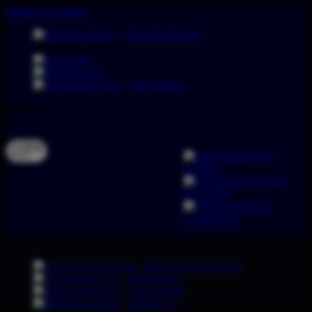
lewati ke Konten
download apps
download app from:
gift registry
Bahasa
ID
LOGIN
DAFTAR
Contact Us
Toggle Nav
about Kanmo Circle
gift registry
store finder
contact us