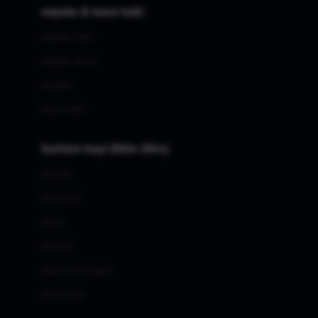
Beauty Barn
sepatu & kaus kaki
Bio Oil
sepatu bayi
Biolane
sepatu anak
Bite Fighters
sandal
Bizzi Growin
kaus kaki
Blackmores
fashion bayi (0bln-3thn)
Blooming Marvellous
atasan
Bonnels
bawahan
Bravado
gaun
Bruder
setelan
Brush Baby
jaket & kardigan
Buds Organics
aksesoris
Bugaboo