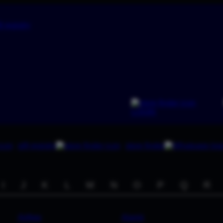
t registry
LOGIN
gift registry
store finder
I
J
K
L
M
N
O
P
Q
R
Airfree
Alamii