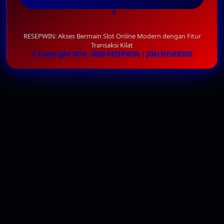
RESEPWIN: Akses Bermain Slot Online Modern dengan Fitur
Transaksi Kilat
© Copyright 2014 - 2026 RESEPWIN | JOELNEVERDIE