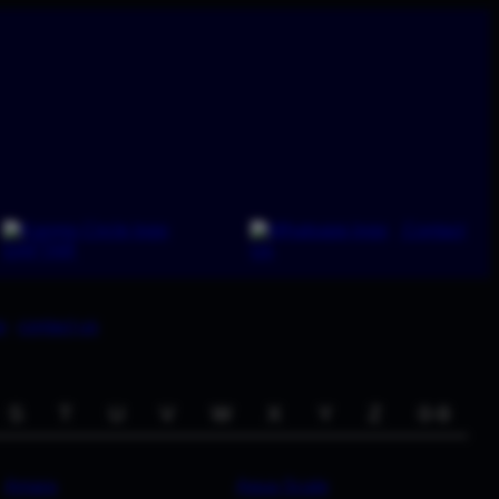
Contact
DAFTAR
Us
contact us
S
T
U
V
W
X
Y
Z
0-9
Amara
Aqua Scale