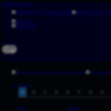
lewati ke Konten
download apps
gif
download app from:
Bahasa
ID
Toggle Nav
about Kanmo Circle
SITUS TOGEL
A
B
C
D
E
F
G
H
Addo
Adidas