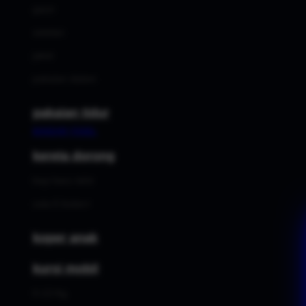
gaun
setelan
jaket
pakaian dalam
pakaian tidur
BANDAR TOGEL
kereta dorong
bayi baru lahir
usia 6 bulan+
koper anak
kursi mobil
0-13 Kg