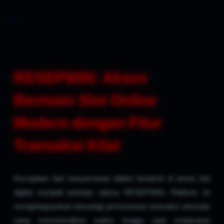
Share product:
RESEPWIN: Akses
Bermain Slot Online
Modern dengan Fitur
Transaksi Kilat
Kecepatan dan kenyamanan dalam bertaruh di arena slot
digital menjadi prioritas utama RESEPWIN. Platform ini
mengintegrasikan teknologi pemrosesan transaksi otomatis
yang meminimalkan waktu tunggu saat melakukan