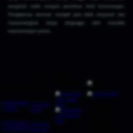
pengisian saldo maupun penarikan hasil kemenangan.
Pengalaman bermain menjadi jauh lebih responsif dan
menyenangkan tanpa terganggu oleh masalah
keterlambatan sistem.
Back to top
RESEPWIN
butuh
unduh
we accept
bantuan?
aplikasi
hubungi
RESEPWIN
kami
RESEPWIN
RESEPWIN
Direktorat Jenderal
hubungi
LOGIN
Perlindungan
kami
Konsumen dan
Tertib Niaga
RESEPWIN
bantuan
Kementerian
ALTERNATIF
dan faq
Perdagangan RI
ikuti kami di