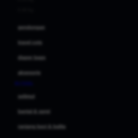
Felt So Sweet
0-36 Kg
Fisher Price
Flipper
gendongan
Friends Of Sally
travel cots
G
Gb
diaper bags
Geko
aksesoris
Graco
BO TOGEL
Gund
selimut
H
bantal & sprei
Habbie
Haenim
ranjang bayi & balita
Happy Horse