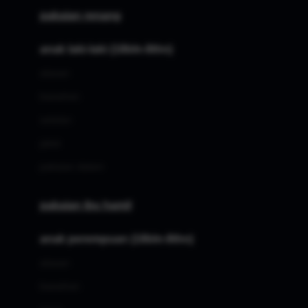
Buggygear
pakaian renang
Bumkins
anak laki-laki (18bln-8thn)
C
atasan
Cetaphil
bawahan
Chicco
setelan
Childlife
jaket
Clevamama
pakaian dalam
Cocolatte
Cottonseeds
pakaian ibu hamil
Cozy N Safe
anak perempuan (18bln-8thn)
Crane
atasan
Cybex
bawahan
D