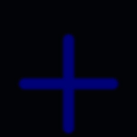
Xootz
Y
Yamatoya
Z
Zaxy
Zoggs
0-9
4Moms
59S