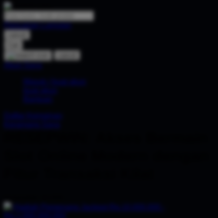
O
Oh Ma Grain
Pencarian Lanjutan
cancel
Okiedog
Cari
cancel
P
Akun Saya
Peachy
Masuk / buat akun
buat akun
Phil & Ted's
Bantuan
Philips Avent
Daftar Keinginan
Pigeon
Keranjang Saya
RESEPWIN: Akses Bermain
Playgro
Slot Online Modern dengan
Poled Global
Fitur Transaksi Kilat
Ponycycle
Puma
Serendah
10.000
Pureats
Hadiah Pemenang Jackpot
Rp.10.000.000
-
Rp.1.000.000.000