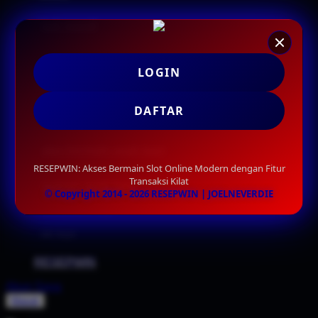
Moby
bak mandi
Momami
handuk
Mothercare
LOGIN
TOGEL LOGIN
Mustela
DAFTAR
My Buddy Tag
ayunan dan walker bayi
My K
alas bermain anak bayi
N
RESEPWIN: Akses Bermain Slot Online Modern dengan Fitur
Transaksi Kilat
mainan anak bayi
Naif
© Copyright 2014 - 2026 RESEPWIN | JOELNEVERDIE
mothercare toys
Nike
elc toys
Nordic Natural
RESEPWIN
Nuby
Akun Saya
Nuna
Masuk
Cari