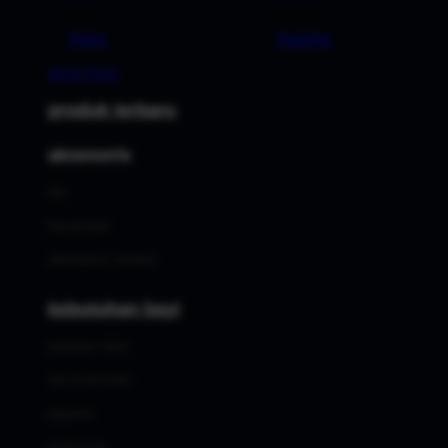
Asics
Aveeno
SITUS TOTO
produk terbaru
aksesoris
tas
kacamata
aksesoris rambut
kebutuhan bayi
pakaian tidur
set & terusan
piyama
bodysuits