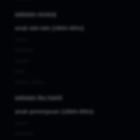
pakaian renang
anak laki-laki (18bln-8thn)
atasan
bawahan
setelan
jaket
pakaian dalam
pakaian ibu hamil
anak perempuan (18bln-8thn)
atasan
bawahan