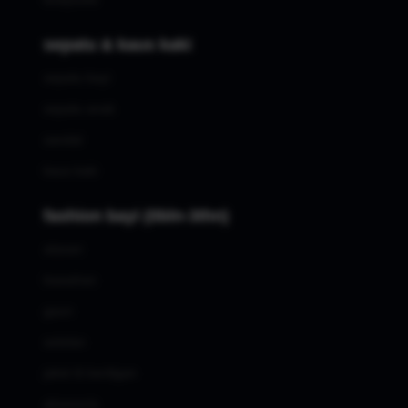
sepatu & kaus kaki
sepatu bayi
sepatu anak
sandal
kaus kaki
fashion bayi (0bln-3thn)
atasan
bawahan
gaun
setelan
jaket & kardigan
aksesoris