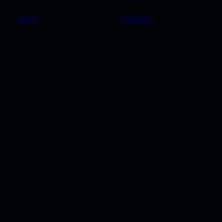
Awan
Azetabio