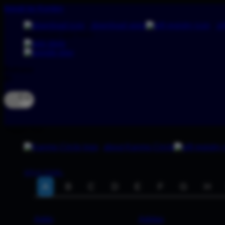
lewati ke Konten
download apps
gif
download app from:
Bahasa
ID
Toggle Nav
about Kanmo Circle
SITUS TOGEL
A
B
C
D
E
F
G
H
Addo
Adidas