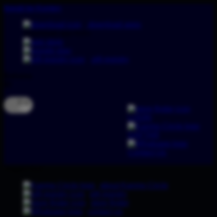
lewati ke Konten
download apps
download app from:
gift registry
Bahasa
ID
LOGIN
DAFTAR
Contact Us
Toggle Nav
about Kanmo Circle
gift registry
store finder
contact us