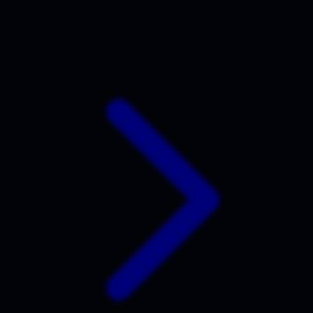
Twistshake
TY Toys
U
V
Veja
Vitaflow
Vtech
W
Waterland
Wellness
X