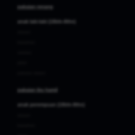
Buggygear
pakaian renang
Bumkins
anak laki-laki (18bln-8thn)
C
atasan
Cetaphil
bawahan
Chicco
setelan
Childlife
jaket
Clevamama
pakaian dalam
Cocolatte
Cottonseeds
pakaian ibu hamil
Cozy N Safe
anak perempuan (18bln-8thn)
Crane
atasan
Cybex
bawahan
D