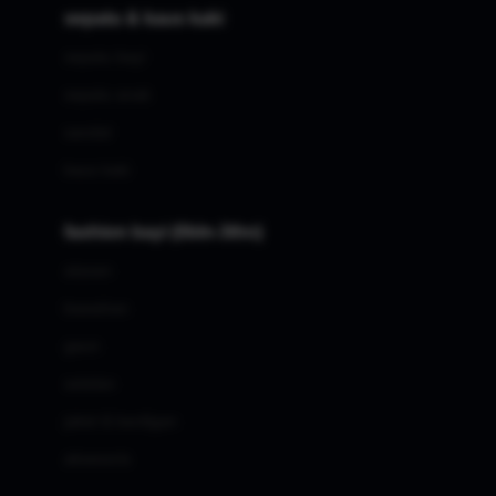
Beauty Barn
sepatu & kaus kaki
Bio Oil
sepatu bayi
Biolane
sepatu anak
Bite Fighters
sandal
Bizzi Growin
kaus kaki
Blackmores
fashion bayi (0bln-3thn)
Blooming Marvellous
atasan
Bonnels
bawahan
Bravado
gaun
Bruder
setelan
Brush Baby
jaket & kardigan
Buds Organics
aksesoris
Bugaboo