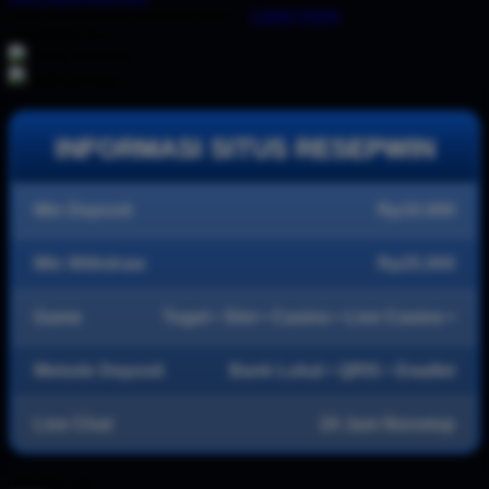
Use Installment Options from
.
Laarn more
Q
Available for :
home delivery
QV Baby
store pickup
R
INFORMASI SITUS RESEPWIN
Real Shades
Red Castle
Min Deposit
Rp10.000
Ribbon Madness
Min Withdraw
Rp25.000
S
Sebamed
Game
Togel • Slot • Casino • Live Casino •
Silver Cross
Metode Deposit
Bank Lokal • QRIS • Ewallet
Simply Idea
Skip Hop
Live Chat
24 Jam Nonstop
Spectra
choose qty