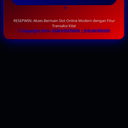
RESEPWIN: Akses Bermain Slot Online Modern dengan Fitur
Transaksi Kilat
© Copyright 2014 - 2026 RESEPWIN | JOELNEVERDIE