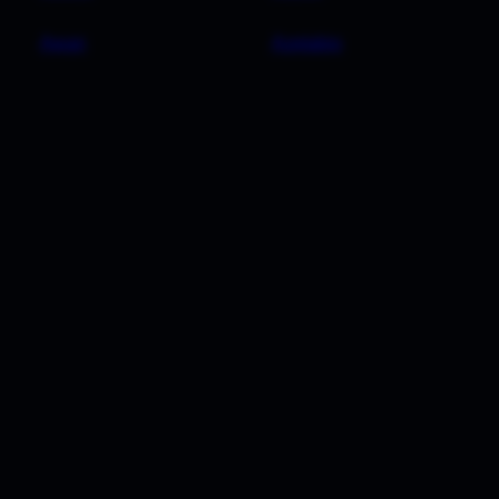
Awan
Azetabio