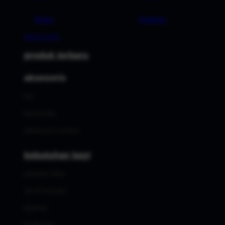
Asics
Aveeno
SITUS TOTO
produk terbaru
aksesoris
tas
kacamata
aksesoris rambut
kebutuhan bayi
pakaian tidur
set & terusan
piyama
bodysuits