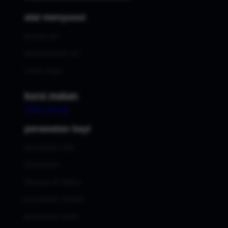
alat menyusui
pompa asi
penyimpanan asi
cooler bags
kursi makan
TOGEL ONLINE
perawatan bayi
perawatan kulit
Sunscreen
Shampo & Sabun
perawatan rambut
perawatan mulut