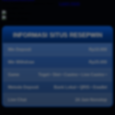
Use Installment Options from
.
Laarn more
Q
Available for :
home delivery
QV Baby
store pickup
R
INFORMASI SITUS RESEPWIN
Real Shades
Red Castle
Min Deposit
Rp10.000
Ribbon Madness
Min Withdraw
Rp25.000
S
Sebamed
Game
Togel • Slot • Casino • Live Casino •
Silver Cross
Metode Deposit
Bank Lokal • QRIS • Ewallet
Simply Idea
Skip Hop
Live Chat
24 Jam Nonstop
Spectra
choose qty