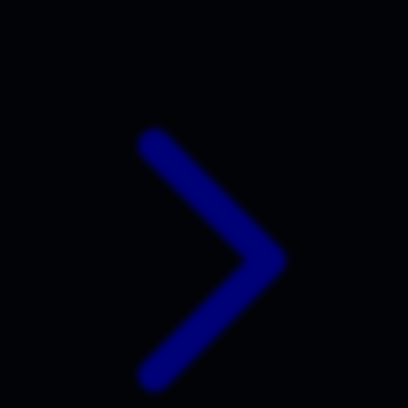
Twistshake
TY Toys
U
V
Veja
Vitaflow
Vtech
W
Waterland
Wellness
X