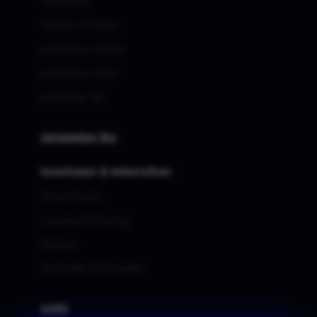
Sunscreen
London Taxi
Shampo & Sabun
Love To Dream
perawatan rambut
M
perawatan mulut
Magformers
perawatan diri
Mama's Choice
perawatan ibu
Mamas&Papas
Mamaway
kesehatan & kebersihan
Maxi Cosi
Tissue basah
Megabloks
Laundry & Cleaning
Micro
Medical
MiDeer
Air Purifier & Humidifier
Mimi & Lula
potty
Mini Monkey