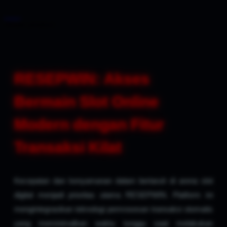
Share product:
RESEPWIN: Akses
Bermain Slot Online
Modern dengan Fitur
Transaksi Kilat
Kecepatan dan kenyamanan dalam bertaruh di arena slot
digital menjadi prioritas utama RESEPWIN. Platform ini
mengintegrasikan teknologi pemrosesan transaksi otomatis
yang meminimalkan waktu tunggu saat melakukan