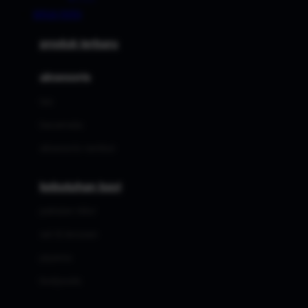
Awan
SITUS TOTO
Azetabio
produk terbaru
B
aksesoris
Baabaasheepz
tas
Babiators
kacamata
Baby Dove
aksesoris rambut
Baby Jogger
Baby Rovega
kebutuhan bayi
Babybee
pakaian tidur
Banana Boat
set & terusan
Banz
piyama
Barbie
bodysuits
Beaba