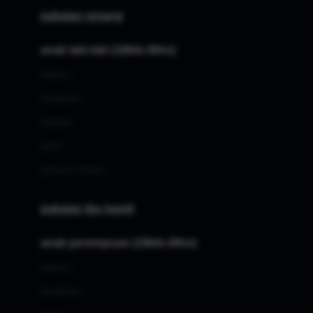
Buggygear
pakaian renang
Bumkins
anak laki-laki (18bln-8thn)
C
atasan
Cetaphil
bawahan
Chicco
setelan
Childlife
jaket
Clevamama
pakaian dalam
Cocolatte
Cottonseeds
pakaian ibu hamil
Cozy N Safe
anak perempuan (18bln-8thn)
Crane
atasan
Cybex
bawahan
D