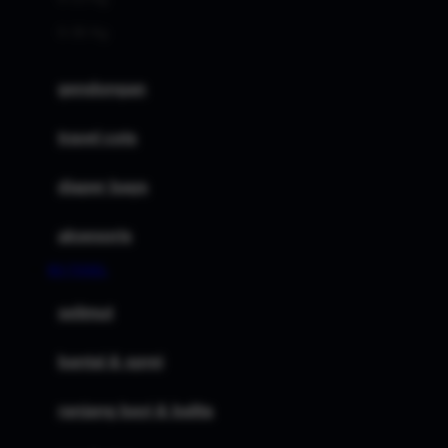
Felt So Sweet
0-36 Kg
Fisher Price
Flipper
gendongan
Friends Of Sally
travel cots
G
Gb
diaper bags
Geko
aksesoris
Graco
BO TOGEL
Gund
selimut
H
bantal & sprei
Habbie
Haenim
ranjang bayi & balita
Happy Horse