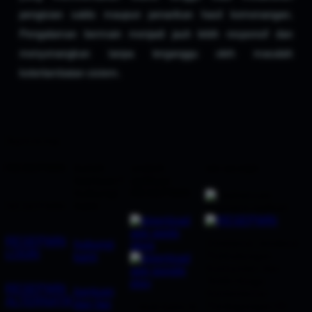
pengisian saldo maupun penarikan hasil kemenangan.
Pengalaman bermain menjadi jauh lebih responsif dan
menyenangkan tanpa terganggu oleh masalah
keterlambatan sistem.
Back to top
RESEPWIN
butuh
unduh
we accept
bantuan?
aplikasi
hubungi
RESEPWIN
kami
RESEPWIN
RESEPWIN
Direktorat Jenderal
hubungi
LOGIN
Perlindungan
kami
Konsumen dan
Tertib Niaga
RESEPWIN
bantuan
Kementerian
ALTERNATIF
dan faq
Perdagangan RI
ikuti kami di