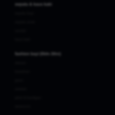
Beauty Barn
sepatu & kaus kaki
Bio Oil
sepatu bayi
Biolane
sepatu anak
Bite Fighters
sandal
Bizzi Growin
kaus kaki
Blackmores
fashion bayi (0bln-3thn)
Blooming Marvellous
atasan
Bonnels
bawahan
Bravado
gaun
Bruder
setelan
Brush Baby
jaket & kardigan
Buds Organics
aksesoris
Bugaboo