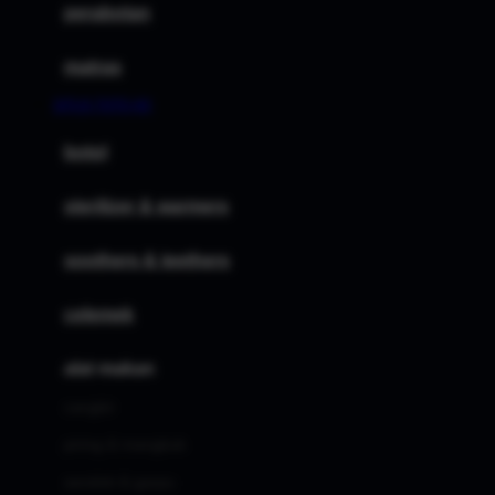
perabotan
Happy Tummy
Hauck
matras
Havaianas
SITUS TOTO 4D
Hegen
botol
Hot Wheels
sterilizer & warmers
Hybrid
I
soothers & teethers
Inlacta DHA
celemek
Interlac
alat makan
Ivenet
cangkir
J
piring & mangkuk
Jack N Jill
sendok & garpu