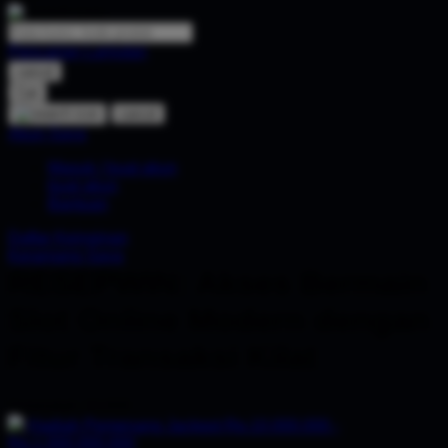
O
Oh Ma Grain
Pencarian Lanjutan
cancel
Okiedog
Cari
cancel
P
Akun Saya
Peachy
Masuk / buat akun
buat akun
Phil & Ted's
Bantuan
Philips Avent
Daftar Keinginan
Pigeon
Keranjang Saya
RESEPWIN: Akses Bermain
Playgro
Slot Online Modern dengan
Poled Global
Fitur Transaksi Kilat
Ponycycle
Puma
Serendah
10.000
Pureats
Hadiah Pemenang Jackpot
Rp.10.000.000
-
Rp.1.000.000.000