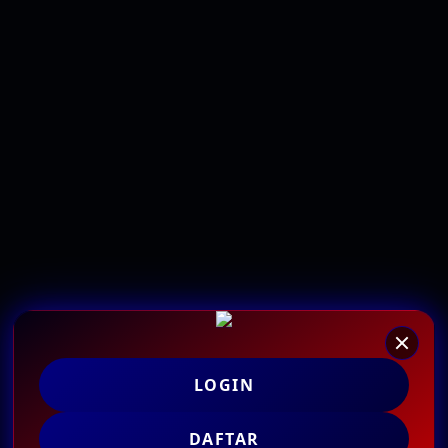
LOGIN
DAFTAR