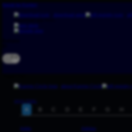
lewati ke Konten
download apps
gif
download app from:
Bahasa
ID
Toggle Nav
about Kanmo Circle
SITUS TOGEL
A
B
C
D
E
F
G
H
Addo
Adidas