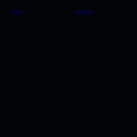
Awan
Azetabio