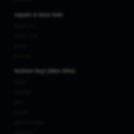
sepatu & kaus kaki
sepatu bayi
sepatu anak
sandal
kaus kaki
fashion bayi (0bln-3thn)
atasan
bawahan
gaun
setelan
jaket & kardigan
aksesoris