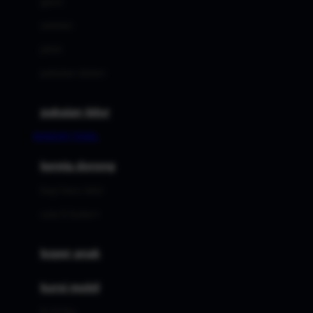
gaun
Dae Organics
setelan
Docare
jaket
Doona
pakaian dalam
Down To Earth
Drew
pakaian tidur
Dr. Brown's
BANDAR TOGEL
E
kereta dorong
ELC
bayi baru lahir
Ergobaby
usia 6 bulan+
Expert Care
koper anak
Ezyroller
kursi mobil
F
0-13 Kg