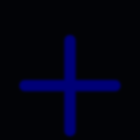
Xootz
Y
Yamatoya
Z
Zaxy
Zoggs
0-9
4Moms
59S