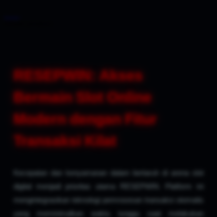
Share product:
RESEPWIN: Akses
Bermain Slot Online
Modern dengan Fitur
Transaksi Kilat
Kecepatan dan kenyamanan dalam bertaruh di arena slot
digital menjadi prioritas utama RESEPWIN. Platform ini
mengintegrasikan teknologi pemrosesan transaksi otomatis
yang meminimalkan waktu tunggu saat melakukan