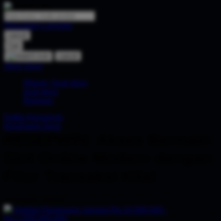
O
Oh Ma Grain
Pencarian Lanjutan
cancel
Okiedog
Cari
cancel
P
Akun Saya
Peachy
Masuk / buat akun
buat akun
Phil & Ted's
Bantuan
Philips Avent
Daftar Keinginan
Pigeon
Keranjang Saya
RESEPWIN: Akses Bermain
Playgro
Slot Online Modern dengan
Poled Global
Fitur Transaksi Kilat
Ponycycle
Puma
Serendah
10.000
Pureats
Hadiah Pemenang Jackpot
Rp.10.000.000
-
Rp.1.000.000.000