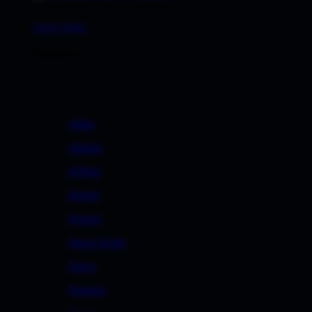
SITUS TOGEL
Brand A-Z
A
Addo
Adidas
Airfree
Alamii
Amara
Aqua Scale
Asics
Aveeno