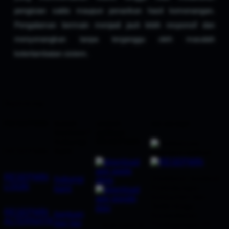
pengisian saldo maupun penarikan hasil kemenangan.
Pengalaman bermain menjadi jauh lebih responsif dan
menyenangkan tanpa terganggu oleh masalah
keterlambatan sistem.
Back to top
RESEPWIN
butuh
unduh
we accept
bantuan?
aplikasi
hubungi
RESEPWIN
kami
RESEPWIN
RESEPWIN
Direktorat Jenderal
hubungi
LOGIN
Perlindungan
kami
Konsumen dan
Tertib Niaga
RESEPWIN
bantuan
Kementerian
ALTERNATIF
dan faq
Perdagangan RI
ikuti kami di