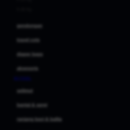
Felt So Sweet
0-36 Kg
Fisher Price
Flipper
gendongan
Friends Of Sally
travel cots
G
Gb
diaper bags
Geko
aksesoris
Graco
BO TOGEL
Gund
selimut
H
bantal & sprei
Habbie
Haenim
ranjang bayi & balita
Happy Horse