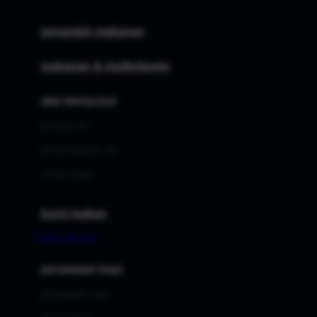
Joie
Joolz
pengolah makanan
Jujube
makanan & multivitamin
K
alat menyusui
Kiddycuts
pompa asi
Kumon
penyimpanan asi
L
cooler bags
Leapfrog
Leclerc
kursi makan
Lee Vierra
TOGEL ONLINE
Lillebaby
perawatan bayi
Little Bird Told Me
perawatan kulit
Little Miss Janis