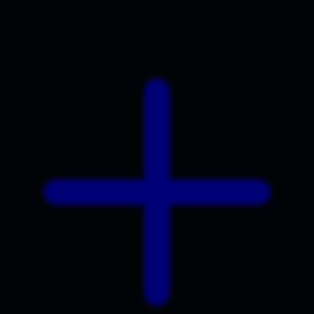
Xootz
Y
Yamatoya
Z
Zaxy
Zoggs
0-9
4Moms
59S