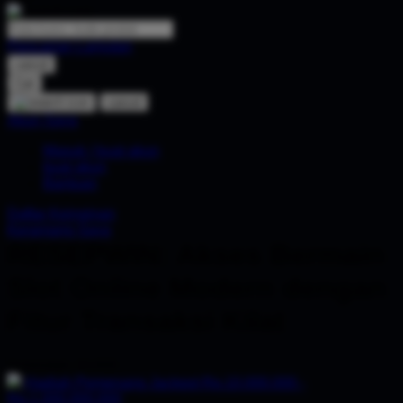
O
Oh Ma Grain
Pencarian Lanjutan
cancel
Okiedog
Cari
cancel
P
Akun Saya
Peachy
Masuk / buat akun
buat akun
Phil & Ted's
Bantuan
Philips Avent
Daftar Keinginan
Pigeon
Keranjang Saya
RESEPWIN: Akses Bermain
Playgro
Slot Online Modern dengan
Poled Global
Fitur Transaksi Kilat
Ponycycle
Puma
Serendah
10.000
Pureats
Hadiah Pemenang Jackpot
Rp.10.000.000
-
Rp.1.000.000.000