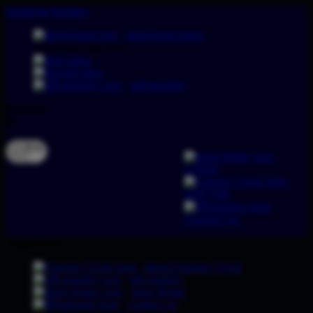
lewati ke Konten
download apps
download app from:
gift registry
Bahasa
ID
LOGIN
DAFTAR
Contact Us
Toggle Nav
about Kanmo Circle
gift registry
store finder
contact us