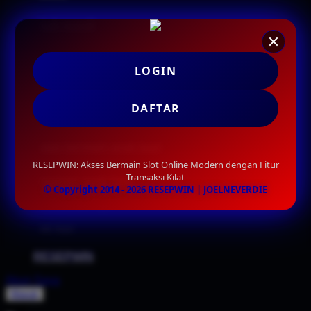
Moby
bak mandi
Momami
handuk
Mothercare
LOGIN
TOGEL LOGIN
Mustela
DAFTAR
My Buddy Tag
ayunan dan walker bayi
My K
alas bermain anak bayi
N
RESEPWIN: Akses Bermain Slot Online Modern dengan Fitur
Transaksi Kilat
mainan anak bayi
Naif
© Copyright 2014 - 2026 RESEPWIN | JOELNEVERDIE
mothercare toys
Nike
elc toys
Nordic Natural
RESEPWIN
Nuby
Akun Saya
Nuna
Masuk
Cari