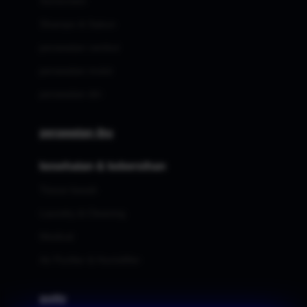
Sunscreen
London Taxi
Shampo & Sabun
Love To Dream
perawatan rambut
M
perawatan mulut
Magformers
perawatan diri
Mama's Choice
perawatan ibu
Mamas&Papas
Mamaway
kesehatan & kebersihan
Maxi Cosi
Tissue basah
Megabloks
Laundry & Cleaning
Micro
Medical
MiDeer
Air Purifier & Humidifier
Mimi & Lula
potty
Mini Monkey