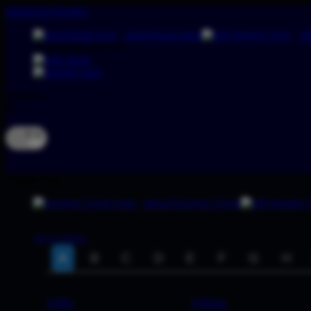
lewati ke Konten
download apps
gif
download app from:
Bahasa
ID
Toggle Nav
about Kanmo Circle
SITUS TOGEL
A
B
C
D
E
F
G
H
Addo
Adidas