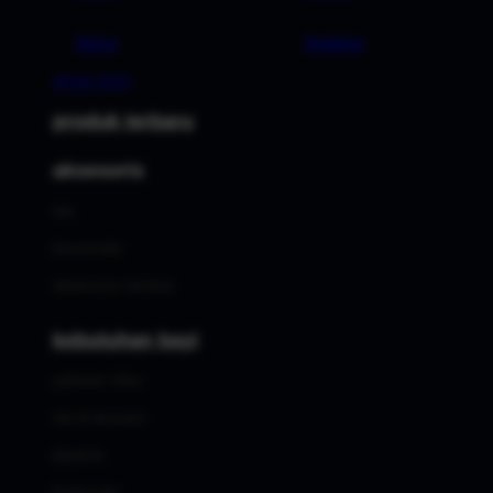
Asics
Aveeno
SITUS TOTO
produk terbaru
aksesoris
tas
kacamata
aksesoris rambut
kebutuhan bayi
pakaian tidur
set & terusan
piyama
bodysuits