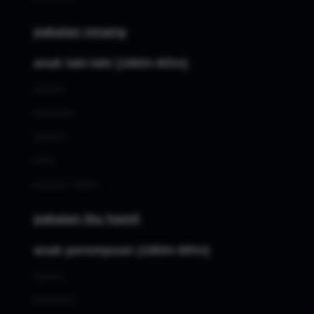
pakaian renang
anak laki-laki (18bln-8thn)
atasan
bawahan
setelan
jaket
pakaian dalam
pakaian ibu hamil
anak perempuan (18bln-8thn)
atasan
bawahan