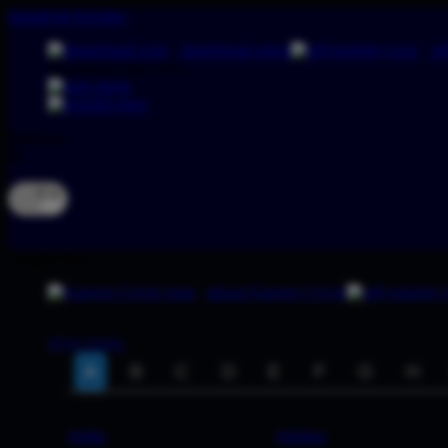
lewati ke Konten
download apps
gif
download app from:
Bahasa
ID
Toggle Nav
about Kanmo Circle
SITUS TOGEL
A
B
C
D
E
F
G
H
Addo
Adidas