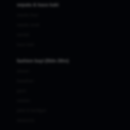
Beauty Barn
sepatu & kaus kaki
Bio Oil
sepatu bayi
Biolane
sepatu anak
Bite Fighters
sandal
Bizzi Growin
kaus kaki
Blackmores
fashion bayi (0bln-3thn)
Blooming Marvellous
atasan
Bonnels
bawahan
Bravado
gaun
Bruder
setelan
Brush Baby
jaket & kardigan
Buds Organics
aksesoris
Bugaboo