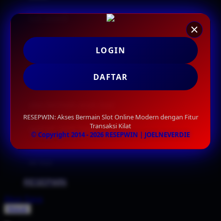
Moby
bak mandi
Momami
handuk
Mothercare
LOGIN
TOGEL LOGIN
Mustela
DAFTAR
My Buddy Tag
ayunan dan walker bayi
My K
alas bermain anak bayi
N
RESEPWIN: Akses Bermain Slot Online Modern dengan Fitur
Transaksi Kilat
mainan anak bayi
Naif
© Copyright 2014 - 2026 RESEPWIN | JOELNEVERDIE
mothercare toys
Nike
elc toys
Nordic Natural
RESEPWIN
Nuby
Akun Saya
Nuna
Masuk
Cari