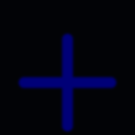
Xootz
Y
Yamatoya
Z
Zaxy
Zoggs
0-9
4Moms
59S