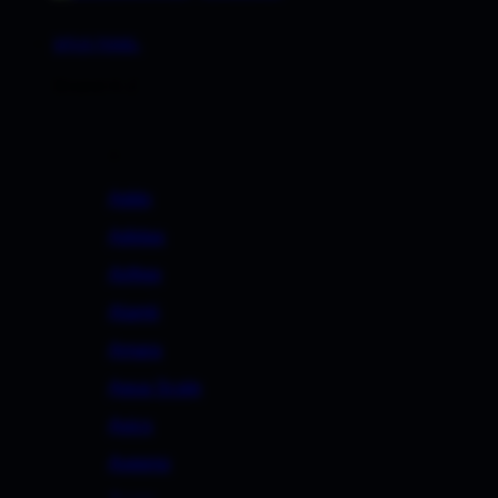
SITUS TOGEL
Brand A-Z
A
Addo
Adidas
Airfree
Alamii
Amara
Aqua Scale
Asics
Aveeno