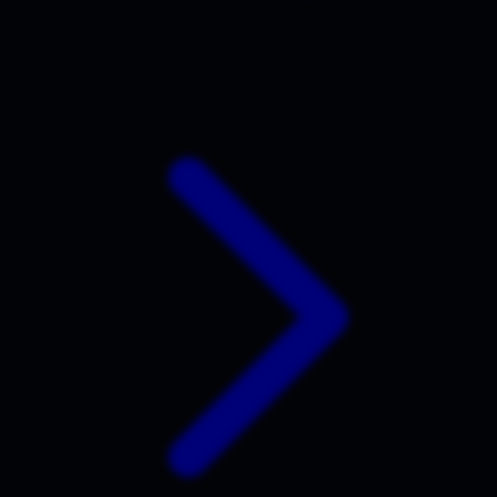
Twistshake
TY Toys
U
V
Veja
Vitaflow
Vtech
W
Waterland
Wellness
X