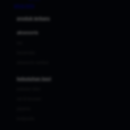
Awan
SITUS TOTO
Azetabio
produk terbaru
B
aksesoris
Baabaasheepz
tas
Babiators
kacamata
Baby Dove
aksesoris rambut
Baby Jogger
Baby Rovega
kebutuhan bayi
Babybee
pakaian tidur
Banana Boat
set & terusan
Banz
piyama
Barbie
bodysuits
Beaba