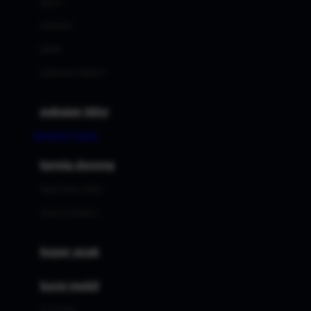
gaun
Dae Organics
setelan
Docare
jaket
Doona
pakaian dalam
Down To Earth
Drew
pakaian tidur
Dr. Brown's
BANDAR TOGEL
E
kereta dorong
ELC
bayi baru lahir
Ergobaby
usia 6 bulan+
Expert Care
koper anak
Ezyroller
kursi mobil
F
0-13 Kg