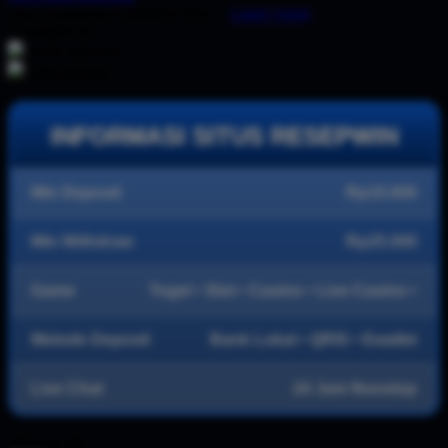
Use Installment Options from
.
Laarn more
Q
Available for :
home delivery
QV Baby
store pickup
R
INFORMASI SITUS RESEPWIN
Real Shades
Red Castle
Min Deposit
Rp10.000
Ribbon Madness
Min Withdraw
Rp25.000
S
Sebamed
Game
Togel • Slot • Casino • Live Casino •
Silver Cross
Metode Deposit
Bank Lokal • QRIS • Ewallet
Simply Idea
Skip Hop
Live Chat
24 Jam Nonstop
Spectra
choose qty