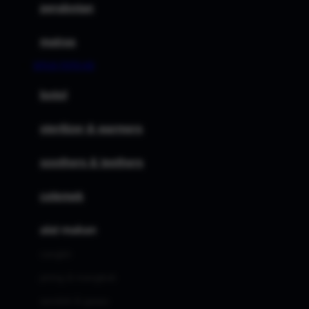
perabotan
Happy Tummy
Hauck
matras
Havaianas
SITUS TOTO 4D
Hegen
botol
Hot Wheels
sterilizer & warmers
Hybrid
I
soothers & teethers
Inlacta DHA
celemek
Interlac
alat makan
Ivenet
cangkir
J
piring & mangkuk
Jack N Jill
sendok & garpu