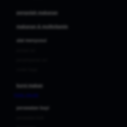
Joie
Joolz
pengolah makanan
Jujube
makanan & multivitamin
K
alat menyusui
Kiddycuts
pompa asi
Kumon
penyimpanan asi
L
cooler bags
Leapfrog
Leclerc
kursi makan
Lee Vierra
TOGEL ONLINE
Lillebaby
perawatan bayi
Little Bird Told Me
perawatan kulit
Little Miss Janis