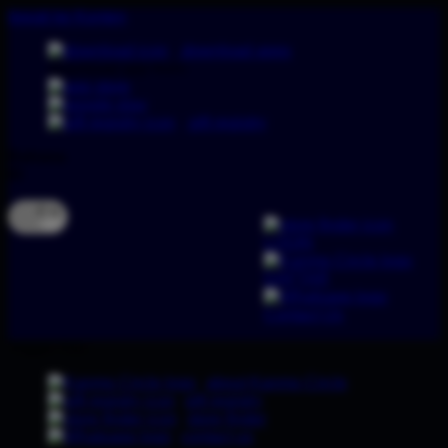
lewati ke Konten
download apps
download app from:
gift registry
Bahasa
ID
LOGIN
DAFTAR
Contact Us
Toggle Nav
about Kanmo Circle
gift registry
store finder
contact us