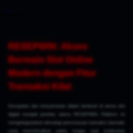
Share product:
RESEPWIN: Akses
Bermain Slot Online
Modern dengan Fitur
Transaksi Kilat
Kecepatan dan kenyamanan dalam bertaruh di arena slot
digital menjadi prioritas utama RESEPWIN. Platform ini
mengintegrasikan teknologi pemrosesan transaksi otomatis
yang meminimalkan waktu tunggu saat melakukan