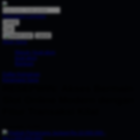
O
Oh Ma Grain
Pencarian Lanjutan
cancel
Okiedog
Cari
cancel
P
Akun Saya
Peachy
Masuk / buat akun
buat akun
Phil & Ted's
Bantuan
Philips Avent
Daftar Keinginan
Pigeon
Keranjang Saya
RESEPWIN: Akses Bermain
Playgro
Slot Online Modern dengan
Poled Global
Fitur Transaksi Kilat
Ponycycle
Puma
Serendah
10.000
Pureats
Hadiah Pemenang Jackpot
Rp.10.000.000
-
Rp.1.000.000.000