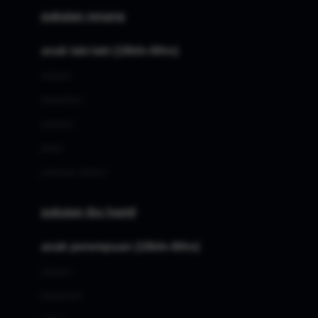
Buggygear
pakaian renang
Bumkins
anak laki-laki (18bln-8thn)
C
atasan
Cetaphil
bawahan
Chicco
setelan
Childlife
jaket
Clevamama
pakaian dalam
Cocolatte
Cottonseeds
pakaian ibu hamil
Cozy N Safe
anak perempuan (18bln-8thn)
Crane
atasan
Cybex
bawahan
D