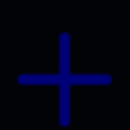
Xootz
Y
Yamatoya
Z
Zaxy
Zoggs
0-9
4Moms
59S