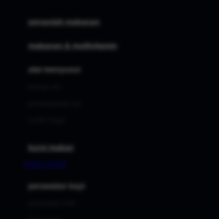
Joie
Joolz
pengolah makanan
Jujube
makanan & multivitamin
K
alat menyusui
Kiddycuts
pompa asi
Kumon
penyimpanan asi
L
cooler bags
Leapfrog
Leclerc
kursi makan
Lee Vierra
TOGEL ONLINE
Lillebaby
perawatan bayi
Little Bird Told Me
perawatan kulit
Little Miss Janis