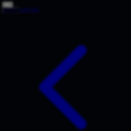
Squishmallows
DAFTAR
LOGIN
Starbooks
Share product:
Stick-O
Stokke
Sudocrem
Sumimo
Sunnylife
Sun-Staches
Swimava
T
Tommee Tippee
Trunki
Tutti Bambini