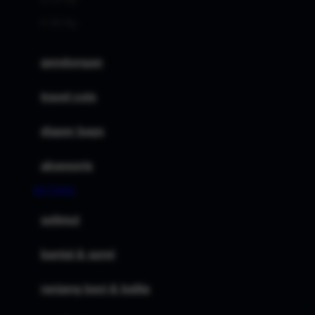
Felt So Sweet
0-36 Kg
Fisher Price
Flipper
gendongan
Friends Of Sally
travel cots
G
Gb
diaper bags
Geko
aksesoris
Graco
BO TOGEL
Gund
selimut
H
bantal & sprei
Habbie
Haenim
ranjang bayi & balita
Happy Horse