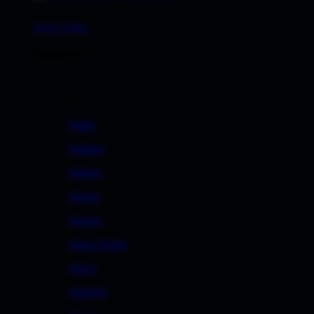
SITUS TOGEL
Brand A-Z
A
Addo
Adidas
Airfree
Alamii
Amara
Aqua Scale
Asics
Aveeno