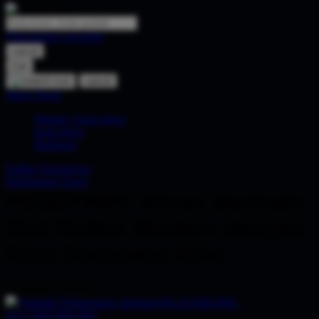
O
Oh Ma Grain
Pencarian Lanjutan
cancel
Okiedog
Cari
cancel
P
Akun Saya
Peachy
Masuk / buat akun
buat akun
Phil & Ted's
Bantuan
Philips Avent
Daftar Keinginan
Pigeon
Keranjang Saya
RESEPWIN: Akses Bermain
Playgro
Slot Online Modern dengan
Poled Global
Fitur Transaksi Kilat
Ponycycle
Puma
Serendah
10.000
Pureats
Hadiah Pemenang Jackpot
Rp.10.000.000
-
Rp.1.000.000.000