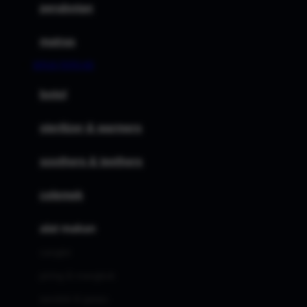
perabotan
Happy Tummy
Hauck
matras
Havaianas
SITUS TOTO 4D
Hegen
botol
Hot Wheels
sterilizer & warmers
Hybrid
I
soothers & teethers
Inlacta DHA
celemek
Interlac
alat makan
Ivenet
cangkir
J
piring & mangkuk
Jack N Jill
sendok & garpu