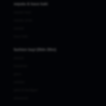
Beauty Barn
sepatu & kaus kaki
Bio Oil
sepatu bayi
Biolane
sepatu anak
Bite Fighters
sandal
Bizzi Growin
kaus kaki
Blackmores
fashion bayi (0bln-3thn)
Blooming Marvellous
atasan
Bonnels
bawahan
Bravado
gaun
Bruder
setelan
Brush Baby
jaket & kardigan
Buds Organics
aksesoris
Bugaboo