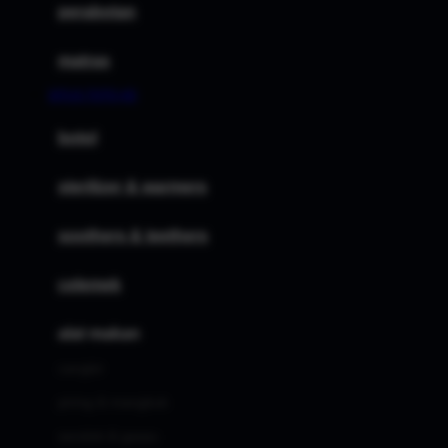
perabotan
Happy Tummy
Hauck
matras
Havaianas
SITUS TOTO 4D
Hegen
botol
Hot Wheels
sterilizer & warmers
Hybrid
I
soothers & teethers
Inlacta DHA
celemek
Interlac
alat makan
Ivenet
cangkir
J
piring & mangkuk
Jack N Jill
sendok & garpu