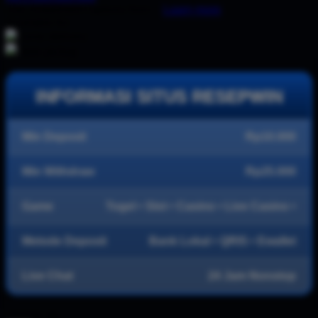
Use Installment Options from
.
Laarn more
Q
Available for :
home delivery
QV Baby
store pickup
R
INFORMASI SITUS RESEPWIN
Real Shades
Red Castle
Min Deposit
Rp10.000
Ribbon Madness
Min Withdraw
Rp25.000
S
Sebamed
Game
Togel • Slot • Casino • Live Casino •
Silver Cross
Metode Deposit
Bank Lokal • QRIS • Ewallet
Simply Idea
Skip Hop
Live Chat
24 Jam Nonstop
Spectra
choose qty