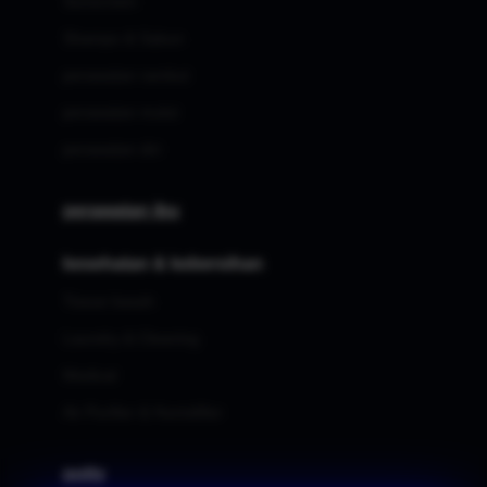
Sunscreen
London Taxi
Shampo & Sabun
Love To Dream
perawatan rambut
M
perawatan mulut
Magformers
perawatan diri
Mama's Choice
perawatan ibu
Mamas&Papas
Mamaway
kesehatan & kebersihan
Maxi Cosi
Tissue basah
Megabloks
Laundry & Cleaning
Micro
Medical
MiDeer
Air Purifier & Humidifier
Mimi & Lula
potty
Mini Monkey