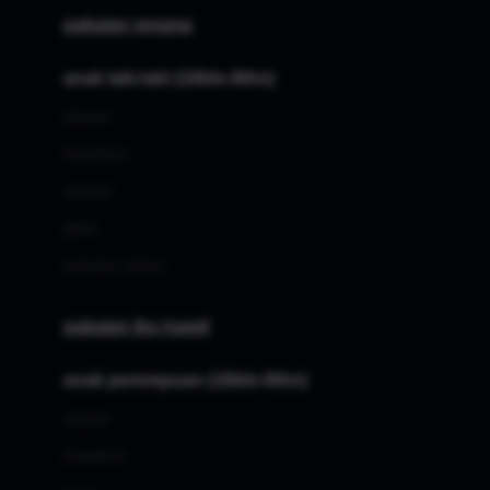
Buggygear
pakaian renang
Bumkins
anak laki-laki (18bln-8thn)
C
atasan
Cetaphil
bawahan
Chicco
setelan
Childlife
jaket
Clevamama
pakaian dalam
Cocolatte
Cottonseeds
pakaian ibu hamil
Cozy N Safe
anak perempuan (18bln-8thn)
Crane
atasan
Cybex
bawahan
D