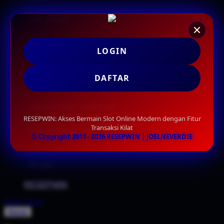
Moby
bak mandi
Momami
handuk
Mothercare
LOGIN
TOGEL LOGIN
Mustela
DAFTAR
My Buddy Tag
ayunan dan walker bayi
My K
alas bermain anak bayi
N
RESEPWIN: Akses Bermain Slot Online Modern dengan Fitur
Transaksi Kilat
mainan anak bayi
Naif
© Copyright 2014 - 2026 RESEPWIN | JOELNEVERDIE
mothercare toys
Nike
elc toys
Nordic Natural
RESEPWIN
Nuby
Akun Saya
Nuna
Masuk
Cari