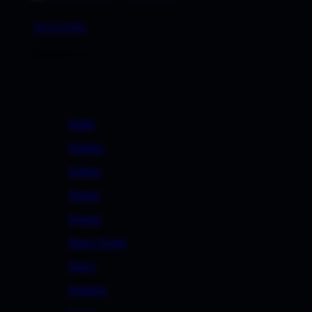
SITUS TOGEL
Brand A-Z
A
Addo
Adidas
Airfree
Alamii
Amara
Aqua Scale
Asics
Aveeno