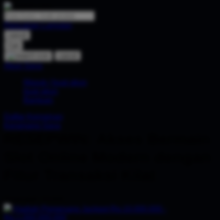
O
Oh Ma Grain
Pencarian Lanjutan
cancel
Okiedog
Cari
cancel
P
Akun Saya
Peachy
Masuk / buat akun
buat akun
Phil & Ted's
Bantuan
Philips Avent
Daftar Keinginan
Pigeon
Keranjang Saya
RESEPWIN: Akses Bermain
Playgro
Slot Online Modern dengan
Poled Global
Fitur Transaksi Kilat
Ponycycle
Puma
Serendah
10.000
Pureats
Hadiah Pemenang Jackpot
Rp.10.000.000
-
Rp.1.000.000.000