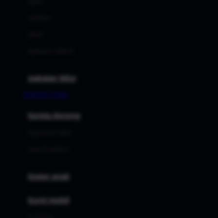
gaun
Dae Organics
setelan
Docare
jaket
Doona
pakaian dalam
Down To Earth
Drew
pakaian tidur
Dr. Brown's
BANDAR TOGEL
E
kereta dorong
ELC
bayi baru lahir
Ergobaby
usia 6 bulan+
Expert Care
koper anak
Ezyroller
kursi mobil
F
0-13 Kg