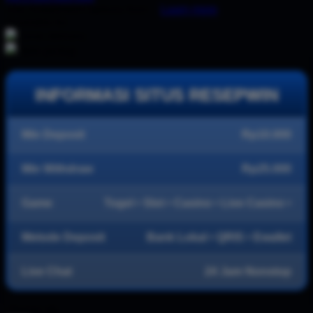
Use Installment Options from
.
Laarn more
Q
Available for :
home delivery
QV Baby
store pickup
R
INFORMASI SITUS RESEPWIN
Real Shades
Red Castle
Min Deposit
Rp10.000
Ribbon Madness
Min Withdraw
Rp25.000
S
Sebamed
Game
Togel • Slot • Casino • Live Casino •
Silver Cross
Metode Deposit
Bank Lokal • QRIS • Ewallet
Simply Idea
Skip Hop
Live Chat
24 Jam Nonstop
Spectra
choose qty