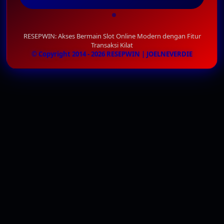
RESEPWIN: Akses Bermain Slot Online Modern dengan Fitur
Transaksi Kilat
© Copyright 2014 - 2026 RESEPWIN | JOELNEVERDIE