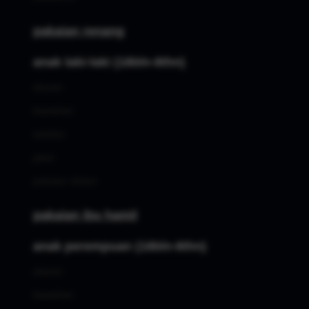
pakaian renang
anak laki-laki (18bln-8thn)
atasan
bawahan
setelan
jaket
pakaian dalam
pakaian ibu hamil
anak perempuan (18bln-8thn)
atasan
bawahan