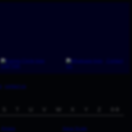
Contact
DAFTAR
Us
contact us
S
T
U
V
W
X
Y
Z
0-9
Amara
Aqua Scale