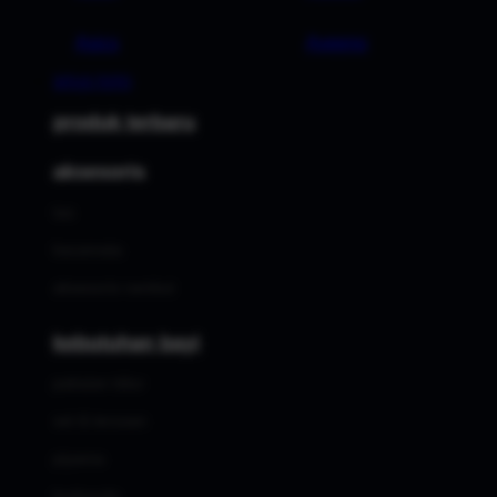
Asics
Aveeno
SITUS TOTO
produk terbaru
aksesoris
tas
kacamata
aksesoris rambut
kebutuhan bayi
pakaian tidur
set & terusan
piyama
bodysuits