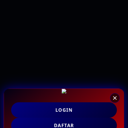
LOGIN
DAFTAR