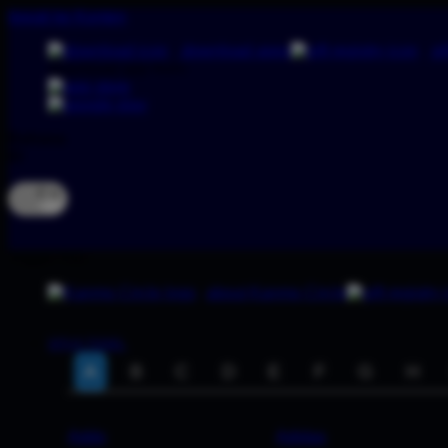
lewati ke Konten
download apps
gif
download app from:
Bahasa
ID
Toggle Nav
about Kanmo Circle
SITUS TOGEL
A
B
C
D
E
F
G
H
Addo
Adidas