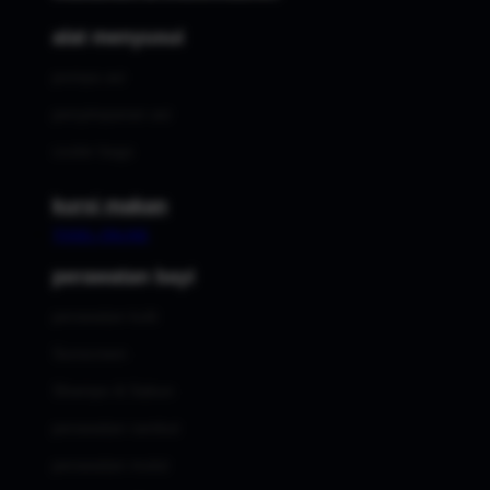
alat menyusui
pompa asi
penyimpanan asi
cooler bags
kursi makan
TOGEL ONLINE
perawatan bayi
perawatan kulit
Sunscreen
Shampo & Sabun
perawatan rambut
perawatan mulut