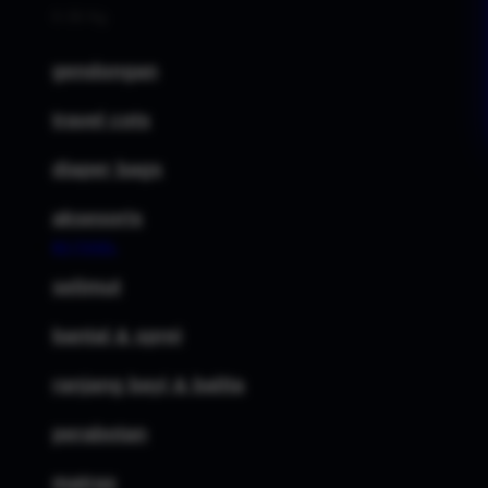
0-36 Kg
gendongan
travel cots
diaper bags
aksesoris
BO TOGEL
selimut
bantal & sprei
ranjang bayi & balita
perabotan
matras