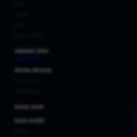
gaun
setelan
jaket
pakaian dalam
pakaian tidur
BANDAR TOGEL
kereta dorong
bayi baru lahir
usia 6 bulan+
koper anak
kursi mobil
0-13 Kg