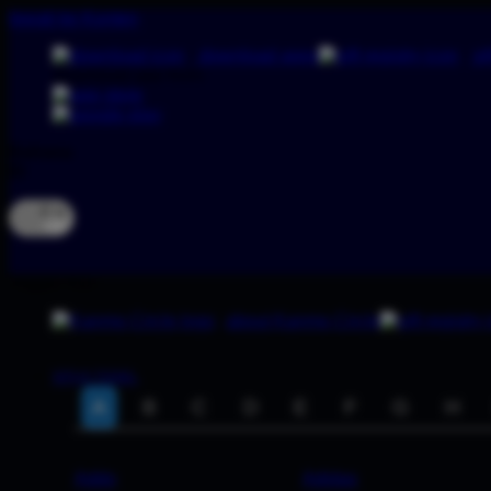
lewati ke Konten
download apps
gif
download app from:
Bahasa
ID
Toggle Nav
about Kanmo Circle
SITUS TOGEL
A
B
C
D
E
F
G
H
Addo
Adidas