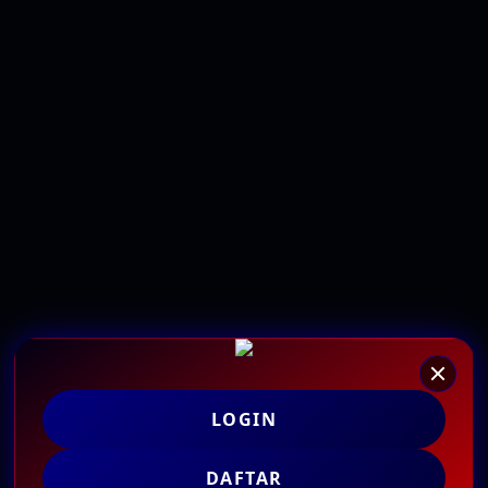
LOGIN
DAFTAR