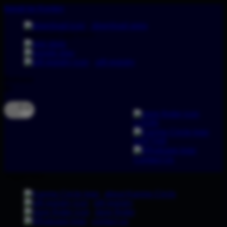
lewati ke Konten
download apps
download app from:
gift registry
Bahasa
ID
LOGIN
DAFTAR
Contact Us
Toggle Nav
about Kanmo Circle
gift registry
store finder
contact us