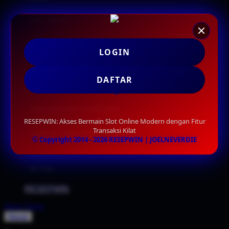
Moby
bak mandi
Momami
handuk
Mothercare
LOGIN
TOGEL LOGIN
Mustela
DAFTAR
My Buddy Tag
ayunan dan walker bayi
My K
alas bermain anak bayi
N
RESEPWIN: Akses Bermain Slot Online Modern dengan Fitur
Transaksi Kilat
mainan anak bayi
Naif
© Copyright 2014 - 2026 RESEPWIN | JOELNEVERDIE
mothercare toys
Nike
elc toys
Nordic Natural
RESEPWIN
Nuby
Akun Saya
Nuna
Masuk
Cari