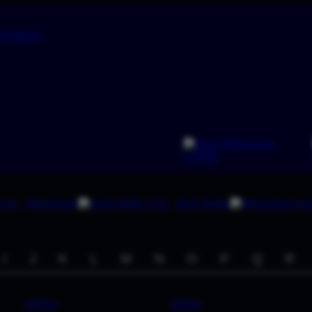
t registry
LOGIN
gift registry
store finder
I
J
K
L
M
N
O
P
Q
R
Airfree
Alamii