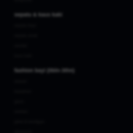
sepatu & kaus kaki
sepatu bayi
sepatu anak
sandal
kaus kaki
fashion bayi (0bln-3thn)
atasan
bawahan
gaun
setelan
jaket & kardigan
aksesoris