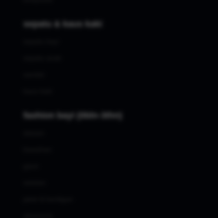
sepatu & kaus kaki
sepatu bayi
sepatu anak
sandal
kaus kaki
fashion bayi (0bln-3thn)
atasan
bawahan
gaun
setelan
jaket & kardigan
aksesoris