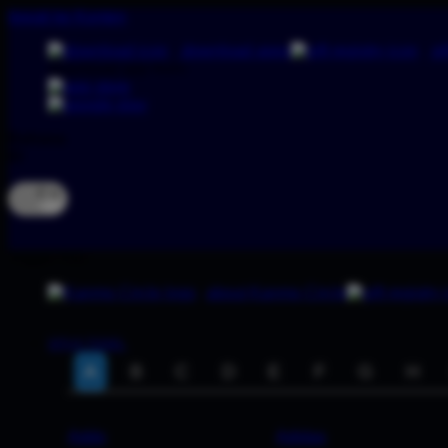
lewati ke Konten
download apps
gif
download app from:
Bahasa
ID
Toggle Nav
about Kanmo Circle
SITUS TOGEL
A
B
C
D
E
F
G
H
Addo
Adidas