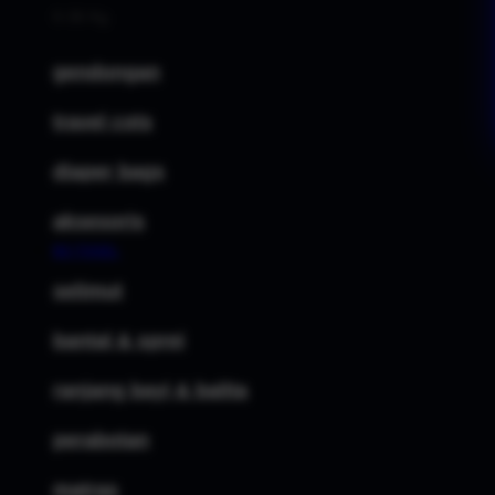
0-36 Kg
gendongan
travel cots
diaper bags
aksesoris
BO TOGEL
selimut
bantal & sprei
ranjang bayi & balita
perabotan
matras