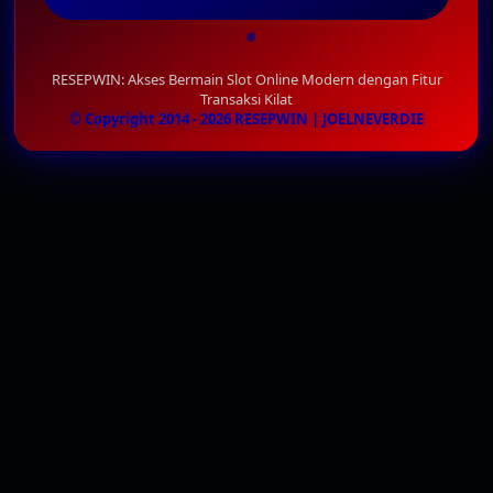
RESEPWIN: Akses Bermain Slot Online Modern dengan Fitur
Transaksi Kilat
© Copyright 2014 - 2026 RESEPWIN | JOELNEVERDIE