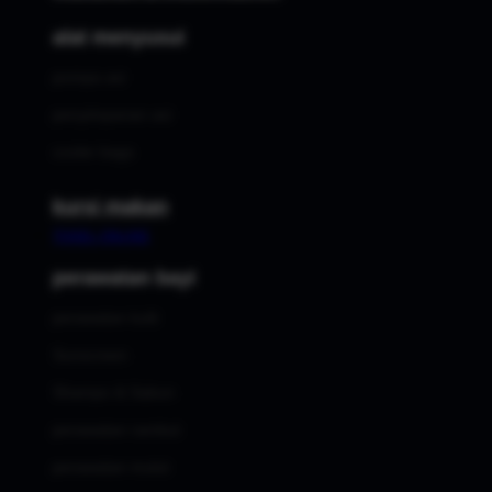
alat menyusui
pompa asi
penyimpanan asi
cooler bags
kursi makan
TOGEL ONLINE
perawatan bayi
perawatan kulit
Sunscreen
Shampo & Sabun
perawatan rambut
perawatan mulut