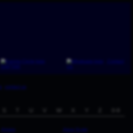
Contact
DAFTAR
Us
contact us
S
T
U
V
W
X
Y
Z
0-9
Amara
Aqua Scale