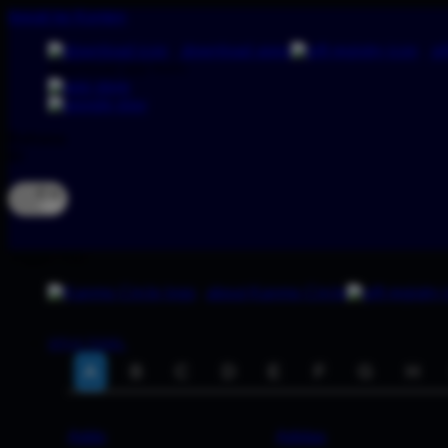
lewati ke Konten
download apps
gif
download app from:
Bahasa
ID
Toggle Nav
about Kanmo Circle
SITUS TOGEL
A
B
C
D
E
F
G
H
Addo
Adidas