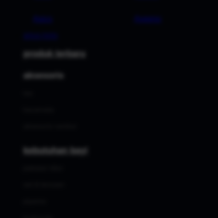
Asics
Aveeno
SITUS TOTO
produk terbaru
aksesoris
tas
kacamata
aksesoris rambut
kebutuhan bayi
pakaian tidur
set & terusan
piyama
bodysuits