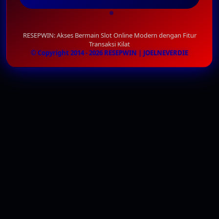
RESEPWIN: Akses Bermain Slot Online Modern dengan Fitur
Transaksi Kilat
© Copyright 2014 - 2026 RESEPWIN | JOELNEVERDIE