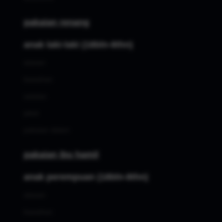
pakaian renang
anak laki-laki (18bln-8thn)
atasan
bawahan
setelan
jaket
pakaian dalam
pakaian ibu hamil
anak perempuan (18bln-8thn)
atasan
bawahan