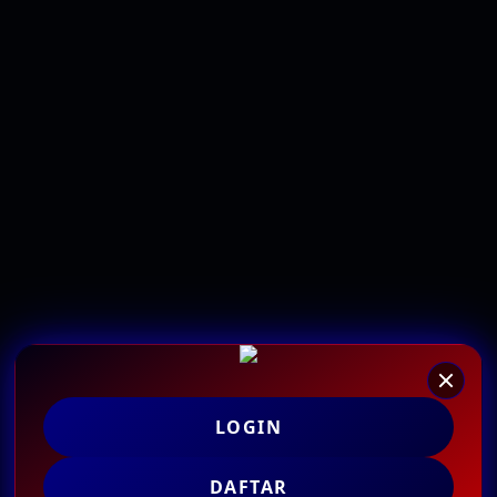
LOGIN
DAFTAR