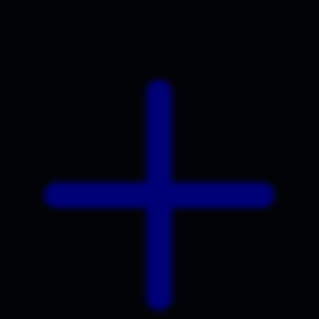
Xootz
Y
Yamatoya
Z
Zaxy
Zoggs
0-9
4Moms
59S