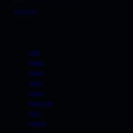
SITUS TOGEL
Brand A-Z
A
Addo
Adidas
Airfree
Alamii
Amara
Aqua Scale
Asics
Aveeno