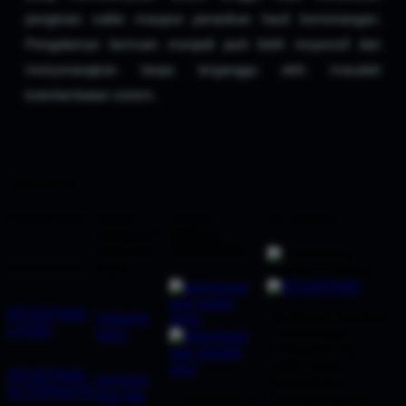
pengisian saldo maupun penarikan hasil kemenangan.
Pengalaman bermain menjadi jauh lebih responsif dan
menyenangkan tanpa terganggu oleh masalah
keterlambatan sistem.
Back to top
RESEPWIN
butuh
unduh
we accept
bantuan?
aplikasi
hubungi
RESEPWIN
kami
RESEPWIN
RESEPWIN
Direktorat Jenderal
hubungi
LOGIN
Perlindungan
kami
Konsumen dan
Tertib Niaga
RESEPWIN
bantuan
Kementerian
ALTERNATIF
dan faq
Perdagangan RI
ikuti kami di