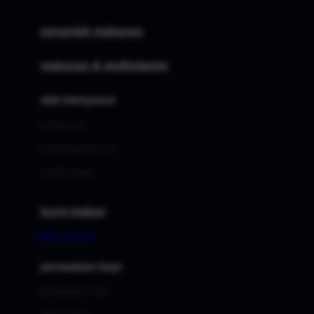
Joie
Joolz
pengolah makanan
Jujube
makanan & multivitamin
K
alat menyusui
Kiddycuts
pompa asi
Kumon
penyimpanan asi
L
cooler bags
Leapfrog
Leclerc
kursi makan
Lee Vierra
TOGEL ONLINE
Lillebaby
perawatan bayi
Little Bird Told Me
perawatan kulit
Little Miss Janis