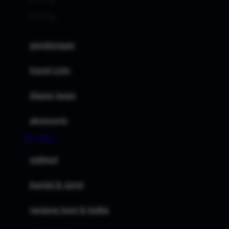
Felt So Sweet
0-36 Kg
Fisher Price
Flipper
gendongan
Friends Of Sally
travel cots
G
Gb
diaper bags
Geko
aksesoris
Graco
BO TOGEL
Gund
selimut
H
bantal & sprei
Habbie
Haenim
ranjang bayi & balita
Happy Horse