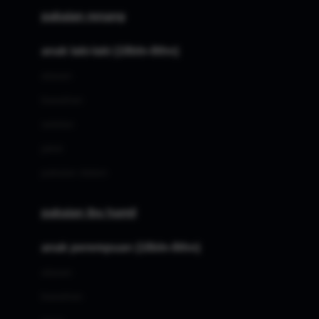
Buggygear
pakaian renang
Bumkins
anak laki-laki (18bln-8thn)
C
atasan
Cetaphil
bawahan
Chicco
setelan
Childlife
jaket
Clevamama
pakaian dalam
Cocolatte
Cottonseeds
pakaian ibu hamil
Cozy N Safe
anak perempuan (18bln-8thn)
Crane
atasan
Cybex
bawahan
D