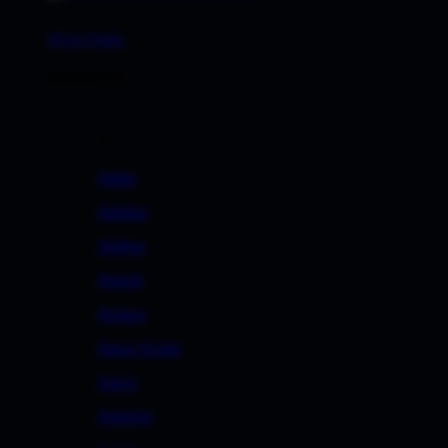
SITUS TOGEL
Brand A-Z
A
Addo
Adidas
Airfree
Alamii
Amara
Aqua Scale
Asics
Aveeno