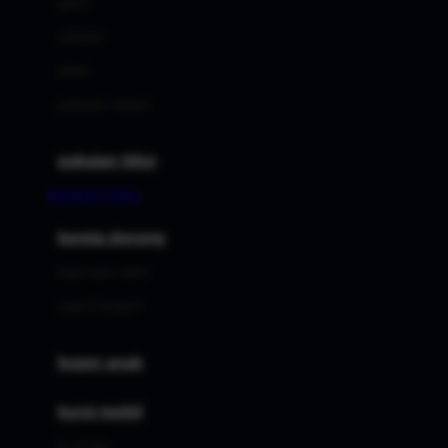
gaun
Dae Organics
setelan
Docare
jaket
Doona
pakaian dalam
Down To Earth
Drew
pakaian tidur
Dr. Brown's
BANDAR TOGEL
E
kereta dorong
ELC
bayi baru lahir
Ergobaby
usia 6 bulan+
Expert Care
koper anak
Ezyroller
kursi mobil
F
0-13 Kg