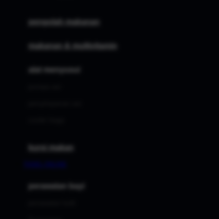
Joie
Joolz
pengolah makanan
Jujube
makanan & multivitamin
K
alat menyusui
Kiddycuts
pompa asi
Kumon
penyimpanan asi
L
cooler bags
Leapfrog
Leclerc
kursi makan
Lee Vierra
TOGEL ONLINE
Lillebaby
perawatan bayi
Little Bird Told Me
perawatan kulit
Little Miss Janis