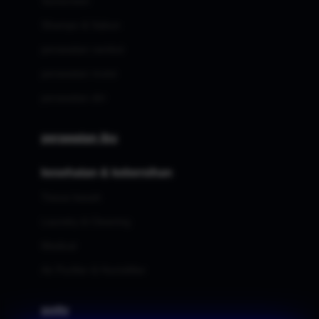
Sunscreen
London Taxi
Shampo & Sabun
Love To Dream
perawatan rambut
M
perawatan mulut
Magformers
perawatan diri
Mama's Choice
perawatan ibu
Mamas&Papas
Mamaway
kesehatan & kebersihan
Maxi Cosi
Tissue basah
Megabloks
Laundry & Cleaning
Micro
Medical
MiDeer
Air Purifier & Humidifier
Mimi & Lula
potty
Mini Monkey