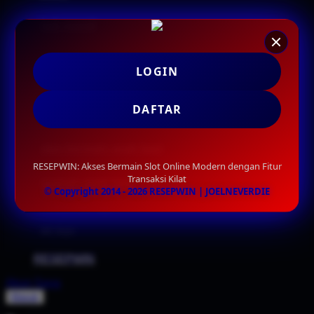
Moby
bak mandi
Momami
handuk
Mothercare
LOGIN
TOGEL LOGIN
Mustela
DAFTAR
My Buddy Tag
ayunan dan walker bayi
My K
alas bermain anak bayi
N
RESEPWIN: Akses Bermain Slot Online Modern dengan Fitur
Transaksi Kilat
mainan anak bayi
Naif
© Copyright 2014 - 2026 RESEPWIN | JOELNEVERDIE
mothercare toys
Nike
elc toys
Nordic Natural
RESEPWIN
Nuby
Akun Saya
Nuna
Masuk
Cari