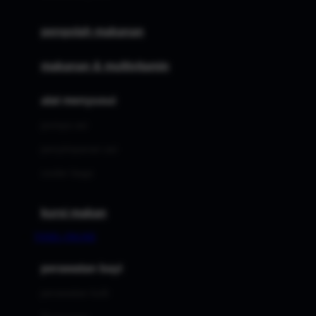
Joie
Joolz
pengolah makanan
Jujube
makanan & multivitamin
K
alat menyusui
Kiddycuts
pompa asi
Kumon
penyimpanan asi
L
cooler bags
Leapfrog
Leclerc
kursi makan
Lee Vierra
TOGEL ONLINE
Lillebaby
perawatan bayi
Little Bird Told Me
perawatan kulit
Little Miss Janis