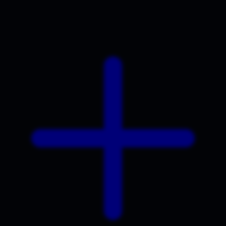
Xootz
Y
Yamatoya
Z
Zaxy
Zoggs
0-9
4Moms
59S