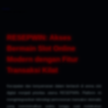
Share product:
RESEPWIN: Akses
Bermain Slot Online
Modern dengan Fitur
Transaksi Kilat
Kecepatan dan kenyamanan dalam bertaruh di arena slot
digital menjadi prioritas utama RESEPWIN. Platform ini
mengintegrasikan teknologi pemrosesan transaksi otomatis
yang meminimalkan waktu tunggu saat melakukan