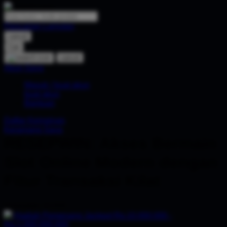
O
Oh Ma Grain
Pencarian Lanjutan
cancel
Okiedog
Cari
cancel
P
Akun Saya
Peachy
Masuk / buat akun
buat akun
Phil & Ted's
Bantuan
Philips Avent
Daftar Keinginan
Pigeon
Keranjang Saya
RESEPWIN: Akses Bermain
Playgro
Slot Online Modern dengan
Poled Global
Fitur Transaksi Kilat
Ponycycle
Puma
Serendah
10.000
Pureats
Hadiah Pemenang Jackpot
Rp.10.000.000
-
Rp.1.000.000.000