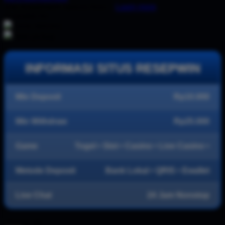
Use Installment Options from
.
Laarn more
Q
Available for :
home delivery
QV Baby
store pickup
R
INFORMASI SITUS RESEPWIN
Real Shades
Red Castle
Min Deposit
Rp10.000
Ribbon Madness
Min Withdraw
Rp25.000
S
Sebamed
Game
Togel • Slot • Casino • Live Casino •
Silver Cross
Metode Deposit
Bank Lokal • QRIS • Ewallet
Simply Idea
Skip Hop
Live Chat
24 Jam Nonstop
Spectra
choose qty